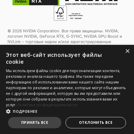
© 2026 NVIDIA Corporation. Все права защищены. NVIDIA,
логотип NVIDIA, GeForce RTX, G-SYNC, NVIDIA GPU Boost и
NVLink – торговые марки и/или зарегистрированные
торговые марки корпорации NVIDIA в США и других
×
странах. Другие торговые марки и авторские права
Этот веб-сайт использует файлы
являются собственностью соответствующих владельцев.
cookie
Этот продукт использует упаковочные материалы,
Мы используем файлы cookie для персонализации контента,
сертифицированные Forest Stewardship Council™. Выбирая
рекламы и анализа нашего трафика. Мы также передаем
этот продукт, вы помогаете заботиться о лесах планеты.
информацию об использовании вами нашего сайта нашим
Узнайте больше:
www.fsc.org
партнерам по рекламе и аналитике, которые могут объединять
ее с другой информацией, которую вы им предоставили или
1. Спецификации могут отличаться от приведенной на сайте
которую они собрали в результате использования вами их
в зависимости от региона распространения изделия.
услуг.
Политика конфиденциальности
Точную спецификацию уточните у продавца. 2. Реальный
ПОДРОБНЕЕ
цвет изделия может отличаться от приведенного на сайте в
зависимости от настроек монитора и фотографии.
ПРИНЯТЬ ВСЕ
ОТКЛОНИТЬ ВСЕ