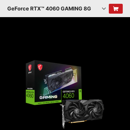
GeForce RTX™ 4060 GAMING 8G