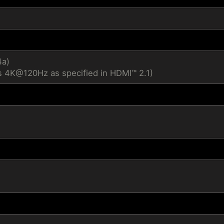
4a)
s 4K@120Hz as specified in HDMI™ 2.1)