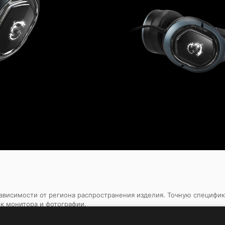
 зависимости от региона распространения изделия. Точную специфи
ек монитора и фотографии.