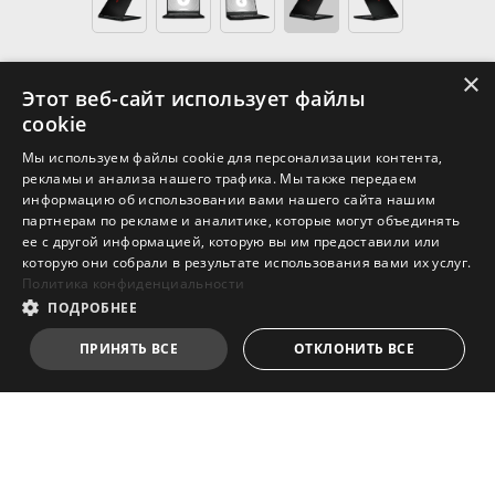
×
Этот веб-сайт использует файлы
cookie
Мы используем файлы cookie для персонализации контента,
CreatorPro M15
рекламы и анализа нашего трафика. Мы также передаем
информацию об использовании вами нашего сайта нашим
партнерам по рекламе и аналитике, которые могут объединять
®
Процессор до 11-го поколения Intel
Core™ i7
ее с другой информацией, которую вы им предоставили или
Windows 11 Домашняя / Windows 11 Pro
которую они собрали в результате использования вами их услуг.
(MSI рекомендует Windows 11 Pro для
Политика конфиденциальности
бизнеса.)
ПОДРОБНЕЕ
NVIDIA RTX™ A1000 для ноутбуков (4ГБ
ПРИНЯТЬ ВСЕ
ОТКЛОНИТЬ ВСЕ
GDDR6) (A11UIS)
15.6" Full HD (1920x1080), матрица IPS-класса
(опционально)
Вес – 1,86кг, толщина – 21,7мм
Конфигурация зависит от конкретной модели.