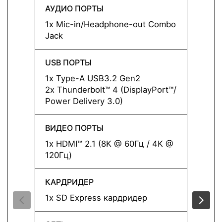
АУДИО ПОРТЫ
АУДИ
1x Mic-in/Headphone-out Combo
1x Mi
Jack
Jack
USB ПОРТЫ
USB 
1x Type-A USB3.2 Gen2
1x Ty
2x Thunderbolt™ 4 (DisplayPort™/
2x Thu
Power Delivery 3.0)
Power 
ВИДЕО ПОРТЫ
ВИДЕ
1x HDMI™ 2.1 (8K @ 60Гц / 4K @
1x HD
120Гц)
120Гц
КАРДРИДЕР
КАРД
1x SD Express кардридер
1x SD