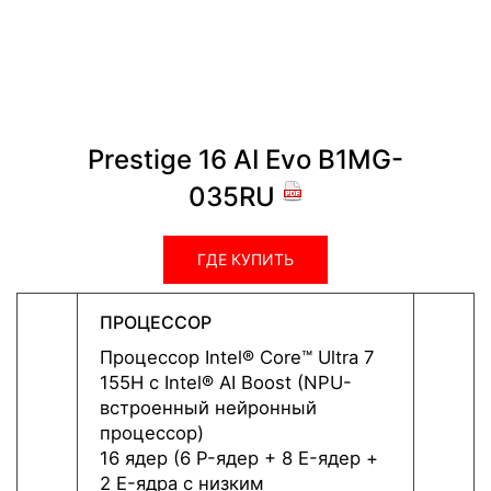
Prestige 16 AI Evo B1MG-
Prest
035RU
ГДЕ КУПИТЬ
ПРОЦЕССОР
ПРОЦ
Процессор Intel® Core™ Ultra 7
Проце
155H c Intel® AI Boost (NPU-
125H c
встроенный нейронный
встро
процессор)
проце
16 ядер (6 P-ядер + 8 E-ядер +
14 co
2 E-ядра с низким
2 E-я