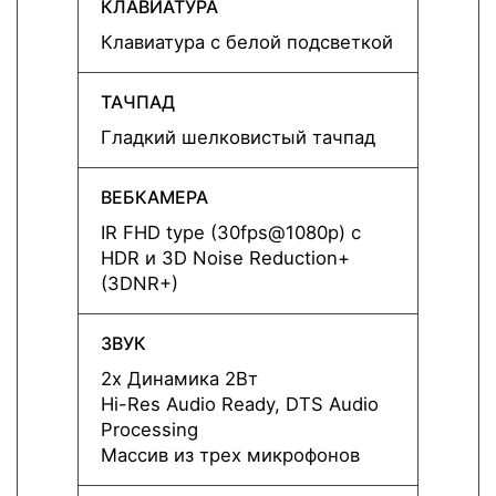
КЛАВИАТУРА
КЛАВ
Клавиатура с белой подсветкой
Клави
ТАЧПАД
ТАЧП
Гладкий шелковистый тачпад
Гладк
ВЕБКАМЕРА
ВЕБК
IR FHD type (30fps@1080p) с
IR FH
HDR и 3D Noise Reduction+
HDR и
(3DNR+)
(3DNR
ЗВУК
ЗВУК
2x Динамика 2Вт
2x Ди
Hi-Res Audio Ready, DTS Audio
Hi-Re
Processing
Proce
Массив из трех микрофонов
Масси