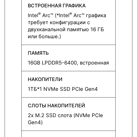
ВСТРОЕННАЯ ГРАФИКА
ВСТР
®
®
®
Intel
Arc™ (*Intel
Arc™ графика
Intel
A
требует конфигурации с
требу
двухканальной памятью 16 ГБ
двухк
или больше.)
или б
ПАМЯТЬ
ПАМЯ
16GB LPDDR5-6400, встроенная
16GB 
НАКОПИТЕЛИ
НАКО
1ТБ*1 NVMe SSD PCIe Gen4
1ТБ*1
СЛОТЫ НАКОПИТЕЛЕЙ
СЛОТ
2x M.2 SSD слота (NVMe PCIe
2x M.
Gen4)
Gen4)