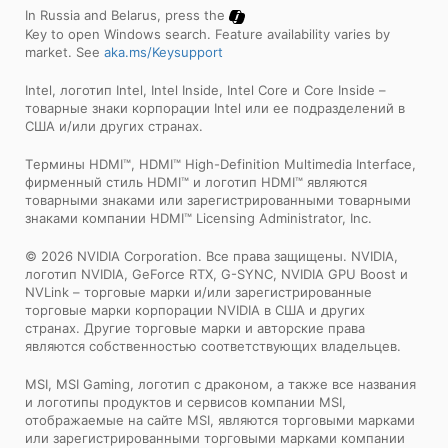
In Russia and Belarus, press the
Key to open Windows search. Feature availability varies by
market. See
aka.ms/Keysupport
Intel, логотип Intel, Intel Inside, Intel Core и Core Inside –
товарные знаки корпорации Intel или ее подразделений в
США и/или других странах.
Tермины HDMI™, HDMI™ High-Definition Multimedia Interface,
фирменный стиль HDMI™ и логотип HDMI™ являются
товарными знаками или зарегистрированными товарными
знаками компании HDMI™ Licensing Administrator, Inc.
© 2026 NVIDIA Corporation. Все права защищены. NVIDIA,
логотип NVIDIA, GeForce RTX, G-SYNC, NVIDIA GPU Boost и
NVLink – торговые марки и/или зарегистрированные
торговые марки корпорации NVIDIA в США и других
странах. Другие торговые марки и авторские права
являются собственностью соответствующих владельцев.
MSI, MSI Gaming, логотип с драконом, а также все названия
и логотипы продуктов и сервисов компании MSI,
отображаемые на сайте MSI, являются торговыми марками
или зарегистрированными торговыми марками компании