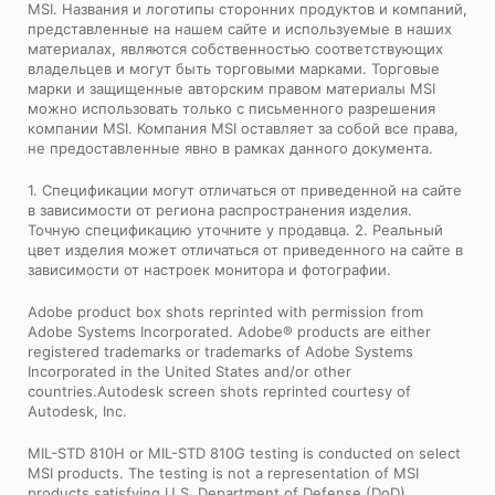
MSI. Названия и логотипы сторонних продуктов и компаний,
представленные на нашем сайте и используемые в наших
материалах, являются собственностью соответствующих
владельцев и могут быть торговыми марками. Торговые
марки и защищенные авторским правом материалы MSI
можно использовать только с письменного разрешения
компании MSI. Компания MSI оставляет за собой все права,
не предоставленные явно в рамках данного документа.
1. Спецификации могут отличаться от приведенной на сайте
в зависимости от региона распространения изделия.
Точную спецификацию уточните у продавца. 2. Реальный
цвет изделия может отличаться от приведенного на сайте в
зависимости от настроек монитора и фотографии.
Adobe product box shots reprinted with permission from
Adobe Systems Incorporated. Adobe® products are either
registered trademarks or trademarks of Adobe Systems
Incorporated in the United States and/or other
countries.Autodesk screen shots reprinted courtesy of
Autodesk, Inc.
MIL-STD 810H or MIL-STD 810G testing is conducted on select
MSI products. The testing is not a representation of MSI
products satisfying U.S. Department of Defense (DoD)