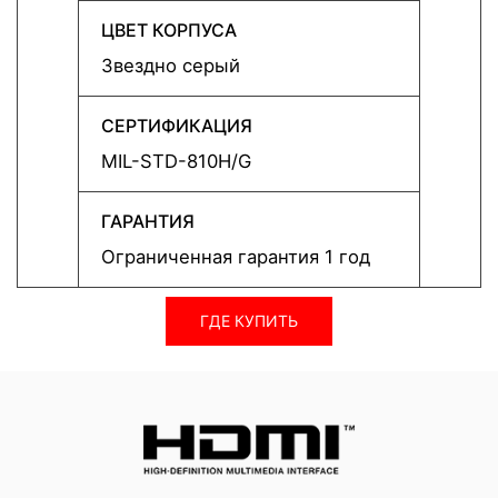
ЦВЕТ КОРПУСА
ЦВЕТ
Звездно серый
Звезд
СЕРТИФИКАЦИЯ
СЕРТ
MIL-STD-810H/G
MIL-S
ГАРАНТИЯ
ГАРА
Ограниченная гарантия 1 год
Огран
ГДЕ КУПИТЬ