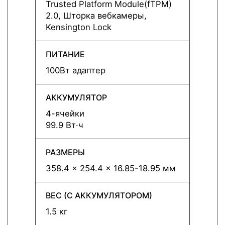
Trusted Platform Module(fTPM)
Trust
2.0, Шторка вебкамеры,
2.0, 
Kensington Lock
Kensi
ПИТАНИЕ
ПИТА
100Вт адаптер
100Вт
АККУМУЛЯТОР
АККУ
4-ячейки
4-яче
99.9 Вт·ч
99.9 В
РАЗМЕРЫ
РАЗМ
358.4 x 254.4 x 16.85-18.95 мм
358.4
ВЕС (С АККУМУЛЯТОРОМ)
ВЕС 
1.5 кг
1.5 кг