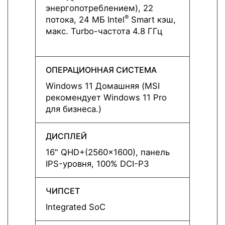
энергопотреблением), 22
энерг
®
потока, 24 МБ Intel
Smart кэш,
потоко
макс. Turbo-частота 4.8 ГГц
кэш, 
ГГц
ОПЕРАЦИОННАЯ СИСТЕМА
ОПЕР
Windows 11 Домашняя (MSI
Windo
рекомендует Windows 11 Pro
реком
для бизнеса.)
для б
ДИСПЛЕЙ
ДИСП
16" QHD+(2560x1600), панель
16" Q
IPS-уровня, 100% DCI-P3
IPS-у
ЧИПСЕТ
ЧИПС
Integrated SoC
Integ