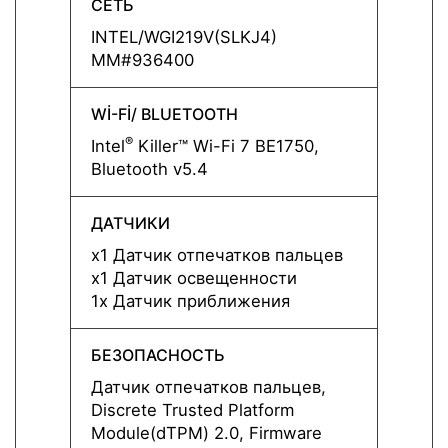
СЕТЬ
СЕТЬ
INTEL/WGI219V(SLKJ4)
INTEL
MM#936400
MM#9
Wİ-Fİ/ BLUETOOTH
Wİ-Fİ
®
®
Intel
Killer™ Wi-Fi 7 BE1750,
Intel
Bluetooth v5.4
Bluet
ДАТЧИКИ
ДАТЧ
x1 Датчик отпечатков пальцев
x1 Да
x1 Датчик освещенности
x1 Да
1x Датчик приближения
1x Да
БЕЗОПАСНОСТЬ
БЕЗО
Датчик отпечатков пальцев,
Датчи
Discrete Trusted Platform
Discre
Module(dTPM) 2.0, Firmware
Modul