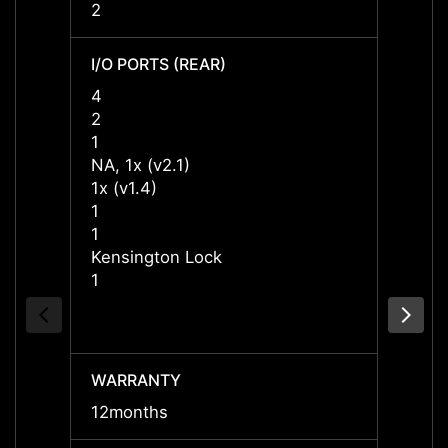
2
2
I/O PORTS (REAR)
I/O P
4
4
2
2
1
1
NA, 1x (v2.1)
NA, 1x
1x (v1.4)
1x (v1
1
1
1
1
Kensington Lock
Kensi
1
1
WARRANTY
WARR
12months
12mon