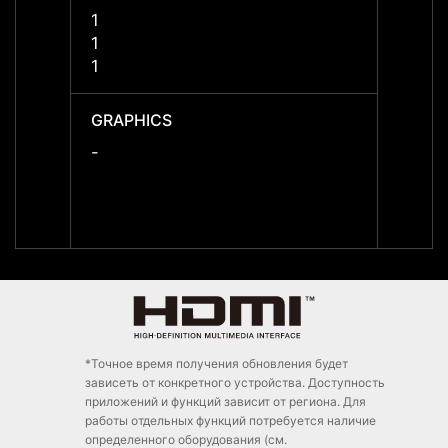
1
1
1
1
1
1
GRAPHICS
GRAP
-
-
*Точное время получения обновления будет
зависеть от конкретного устройства. Доступность
приложений и функций зависит от региона. Для
работы отдельных функций потребуется наличие
определенного оборудования (см.