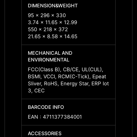
DIMENSION&WEIGHT
DIME
95 x 296 x 330
95 x 
3.74 x 11.65 x 12.99
3.74 x
550 x 218 x 372
21.65 x 8.58 x 14.65
MECHANICAL AND
MECH
ENVIRONMENTAL
ENVI
FCC(Class B), CB/CE, UL(CUL),
FCC(C
BSMI, VCCI, RCM(C-Tick), Epeat
BSMI,
Sliver, RoHS, Energy Star, ERP lot
Sliver
3, CEC
3, CE
BARCODE INFO
BARCO
EAN : 4711377384001
EAN :
ACCESSORIES
ACCES