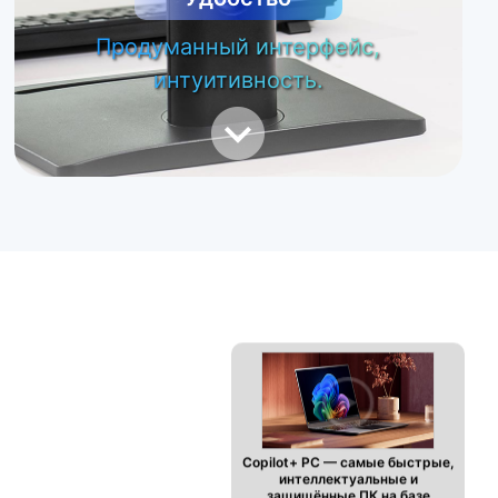
Продуманный интерфейс,
интуитивность.
Copilot+ PC — самые быстрые,
интеллектуальные и
защищённые ПК на базе