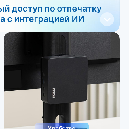
ый доступ по отпечатку
а с интеграцией ИИ
Удобство