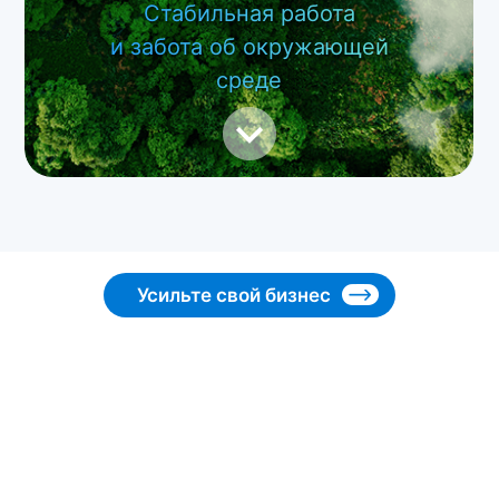
Стабильная работа
и забота об окружающей
среде
Усильте свой бизнес