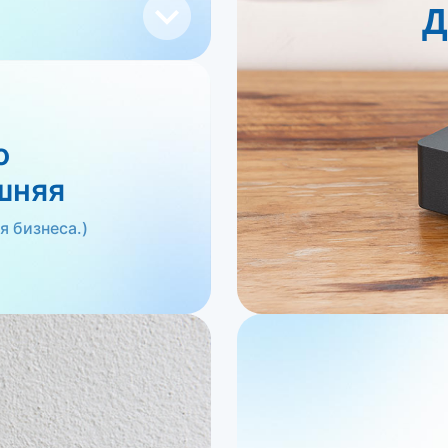
Д
o
шняя
я бизнеса.)