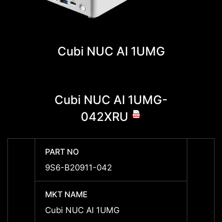
Cubi NUC AI 1UMG
Cubi NUC AI 1UMG-
Cu
042XRU
PART NO
PART 
9S6-B20911-042
9S6-B
MKT NAME
MKT 
Cubi NUC AI 1UMG
Cubi 