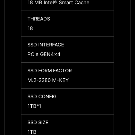
18 MB Intel® Smart Cache
18 MB
THREADS
THRE
18
18
SSD INTERFACE
SSD I
PCIe GEN4x4
PCIe 
SSD FORM FACTOR
SSD F
M.2-2280 M-KEY
M.2-2
SSD CONFIG
SSD C
1TB*1
512GB
SSD SIZE
SSD S
1TB
512G