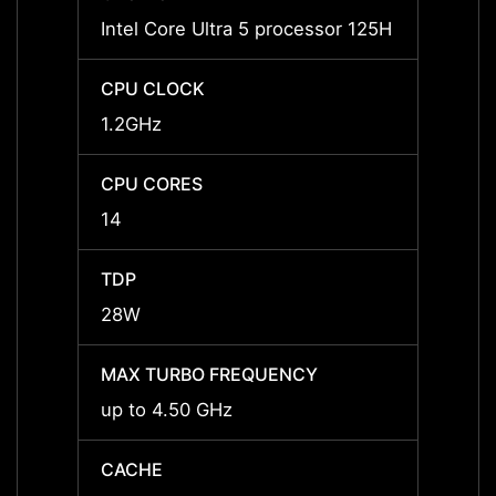
Intel Core Ultra 5 processor 125H
Intel 
CPU CLOCK
CPU 
1.2GHz
1.2GH
CPU CORES
CPU 
14
14
TDP
TDP
28W
28W
MAX TURBO FREQUENCY
MAX 
up to 4.50 GHz
up to
CACHE
CACH