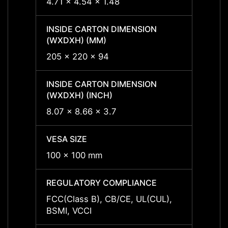
4.71 x 4.54 x 1.48
4.71 x
INSIDE CARTON DIMENSION
INSID
(WXDXH) (MM)
(WXDX
205 x 220 x 94
205 x
INSIDE CARTON DIMENSION
INSID
(WXDXH) (INCH)
(WXDX
8.07 x 8.66 x 3.7
8.07 x
VESA SIZE
VESA 
100 x 100 mm
100 x
REGULATORY COMPLIANCE
REGU
FCC(Class B), CB/CE, UL(CUL),
FCC(C
BSMI, VCCI
BSMI,