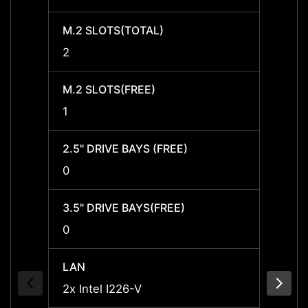
M.2 SLOTS(TOTAL)
M.2 S
2
2
M.2 SLOTS(FREE)
M.2 S
1
1
2.5" DRIVE BAYS (FREE)
2.5" D
0
0
3.5" DRIVE BAYS(FREE)
3.5" 
0
0
LAN
LAN
2x Intel I226-V
2x Int