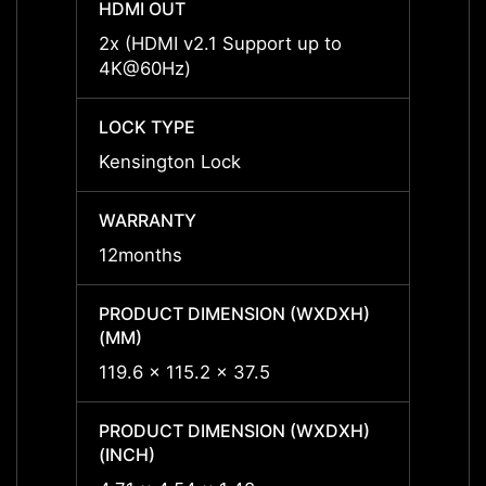
HDMI OUT
HDMI 
2x (HDMI v2.1 Support up to
2x (HD
4K@60Hz)
4K@6
LOCK TYPE
LOCK 
Kensington Lock
Kensi
WARRANTY
WARR
12months
12mon
PRODUCT DIMENSION (WXDXH)
PRODU
(MM)
(MM)
119.6 x 115.2 x 37.5
119.6 
PRODUCT DIMENSION (WXDXH)
PRODU
(INCH)
(INCH