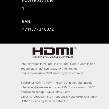
POWER SWITCH
POWE
1
1
EAN
EAN
4711377348072
47113
Intel, логотип Intel, Intel Inside, Intel Core и Core Inside –
товарные знаки корпорации Intel или ее
подразделений в США и/или других странах.
Tермины HDMI™, HDMI™ High-Definition Multimedia
Interface, фирменный стиль HDMI™ и логотип HDMI™
являются товарными знаками или
зарегистрированными товарными знаками компании
HDMI™ Licensing Administrator, Inc.