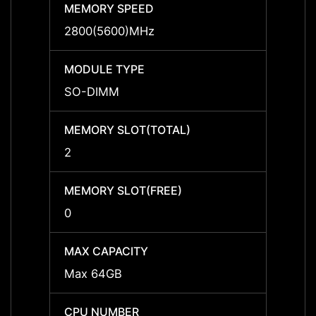
MEMORY SPEED
MEMO
2800(5600)MHz
2800(
MODULE TYPE
MODU
SO-DIMM
SO-D
MEMORY SLOT(TOTAL)
MEMOR
2
2
MEMORY SLOT(FREE)
MEMOR
0
0
MAX CAPACITY
MAX C
Max 64GB
Max 
CPU NUMBER
CPU 