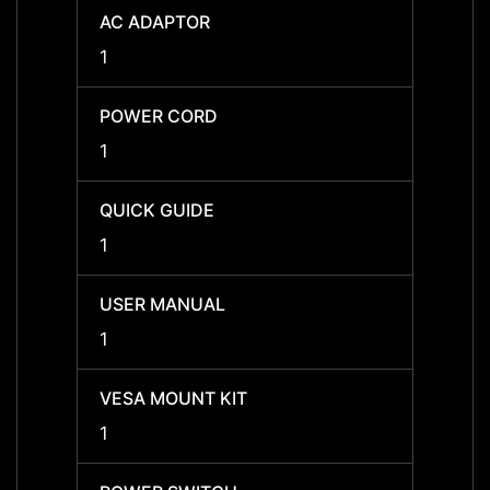
AC ADAPTOR
AC A
1
1
POWER CORD
POWE
1
1
QUICK GUIDE
QUICK
1
1
USER MANUAL
USER
1
1
VESA MOUNT KIT
VESA 
1
1