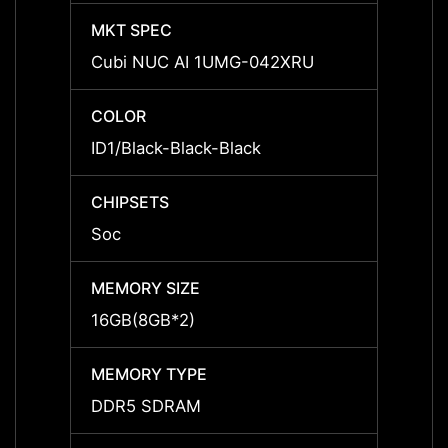
MKT SPEC
MKT 
Cubi NUC AI 1UMG-042XRU
Cubi 
COLOR
COLO
ID1/Black-Black-Black
ID1/Bl
CHIPSETS
CHIPS
Soc
Soc
MEMORY SIZE
MEMOR
16GB(8GB*2)
16GB(
MEMORY TYPE
MEMO
DDR5 SDRAM
DDR5