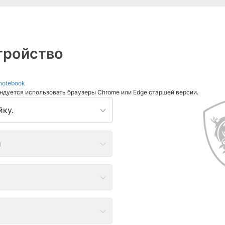
тройство
notebook
мендуется использовать браузеры Chrome или Edge старшей версии.
ку.
я