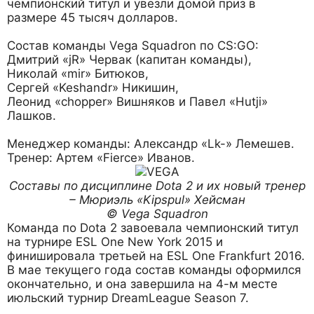
чемпионский титул и увезли домой приз в
размере 45 тысяч долларов.
Состав команды Vega Squadron по CS:GO:
Дмитрий «jR» Червак (капитан команды),
Николай «mir» Битюков,
Сергей «Keshandr» Никишин,
Леонид «chopper» Вишняков и Павел «Hutji»
Лашков.
Менеджер команды: Александр «Lk-» Лемешев.
Тренер: Артем «Fierce» Иванов.
Составы по дисциплине Dota 2 и их новый тренер
– Мюриэль «Kipspul» Хейсман
© Vega Squadron
Команда по Dota 2 завоевала чемпионский титул
на турнире ESL One New York 2015 и
финишировала третьей на ESL One Frankfurt 2016.
В мае текущего года состав команды оформился
окончательно, и она завершила на 4-м месте
июльский турнир DreamLeague Season 7.