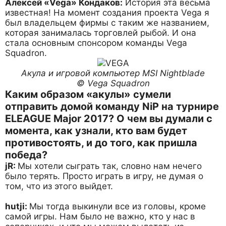
Алексей «Vega» Кондаков:
История эта весьма
известная! На момент создания проекта Vega я
был владельцем фирмы с таким же названием,
которая занималась торговлей рыбой. И она
стала основным спонсором команды Vega
Squadron.
Акула и игровой компьютер MSI Nightblade
© Vega Squadron
Каким образом «акулы» сумели
отправить домой команду NiP на турнире
ELEAGUE Major 2017? О чем вы думали с
момента, как узнали, кто вам будет
противостоять, и до того, как пришла
победа?
jR:
Мы хотели сыграть так, словно нам нечего
было терять. Просто играть в игру, не думая о
том, что из этого выйдет.
hutji:
Мы тогда выкинули все из головы, кроме
самой игры. Нам было не важно, кто у нас в