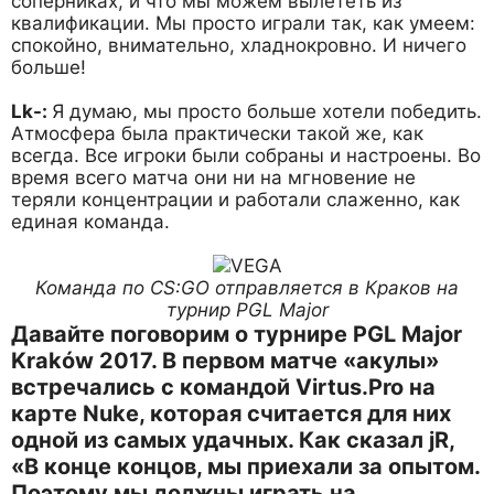
соперниках, и что мы можем вылететь из
квалификации. Мы просто играли так, как умеем:
спокойно, внимательно, хладнокровно. И ничего
больше!
Lk-:
Я думаю, мы просто больше хотели победить.
Атмосфера была практически такой же, как
всегда. Все игроки были собраны и настроены. Во
время всего матча они ни на мгновение не
теряли концентрации и работали слаженно, как
единая команда.
Команда по CS:GO отправляется в Краков на
турнир PGL Major
Давайте поговорим о турнире PGL Major
Kraków 2017. В первом матче «акулы»
встречались с командой Virtus.Pro на
карте Nuke, которая считается для них
одной из самых удачных. Как сказал jR,
«В конце концов, мы приехали за опытом.
Поэтому мы должны играть на