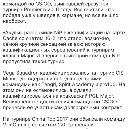
командой по CS:GO, выигравшей сразу три
турнира Premier в 2016 году. Все считали, что
победа уже у шведов в кармане, но все вышло
наоборот.
«Акулы» разгромили NiP в квалификации на карте
Cache со счетом 16-2, что стало, возможно,
самой крупной сенсацией за всю историю
квалификационных соревнований к турнирам
класса Major. И впервые в истории команда NiP
пропустила такой турнир.
Vega Squadron квалифицировались на турнир CIS
Minor, где одержали победы над такими
командами как Tengri, Spirit Academy и pro100. На
этом они не остановились, а сумели
квалифицироваться на краковский PGL Major.
Великолепные достижения команды по CS:GO
принесли ее участникам долгосрочный контракт.
На турнире China Top 2017 они обыграли команду
Vici Gaming со счетом 2:0, завоевали