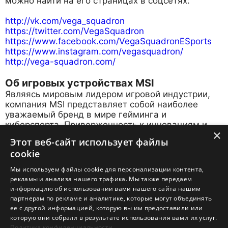
можно найти на его страницах в соцсетях:
http://vk.com/vega_squadron
https://twitter.com/VegaSquadron
https://www.facebook.com/VegaSquadronESports
https://www.instagram.com/vegasquadron/
http://vega-squadron.com/
Об игровых устройствах MSI
Являясь мировым лидером игровой индустрии,
компания MSI представляет собой наиболее
уважаемый бренд в мире гейминга и
киберспорта. Приверженность к инновациям и
×
высоким стандартам качества воплощается в
Этот веб-сайт использует файлы
игровых устройствах MSI, которые превосходят
cookie
ожидания самых требовательных любителей
компьютерных игр. Подробную информацию о
Мы используем файлы cookie для персонализации контента,
продукции MSI можно найти на сайте
рекламы и анализа нашего трафика. Мы также передаем
www.msi.com.
информацию об использовании вами нашего сайта нашим
партнерам по рекламе и аналитике, которые могут объединять
* Все права на техническую информацию, изображения, текст и другой
ее с другой информацией, которую вы им предоставили или
контент, содержащийся в данном пресс-релизе, защищены. Контент
которую они собрали в результате использования вами их услуг.
Политика конфиденциальности
может изменяться без предварительного уведомления.