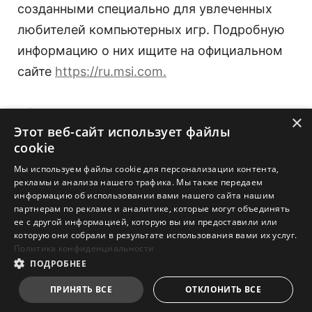
созданными специально для увлеченных
любителей компьютерных игр. Подробную
информацию о них ищите на официальном
сайте
https://ru.msi.com.
* Все права на техническую информацию,
×
Этот веб-сайт использует файлы
изображения, текст и другой контент,
cookie
содержащийся в данном пресс-релизе,
Мы используем файлы cookie для персонализации контента,
защищены. Контент может изменяться без
рекламы и анализа нашего трафика. Мы также передаем
информацию об использовании вами нашего сайта нашим
предварительного уведомления.
партнерам по рекламе и аналитике, которые могут объединять
ее с другой информацией, которую вы им предоставили или
которую они собрали в результате использования вами их услуг.
Политика конфиденциальности
ПОДРОБНЕЕ
ПРИНЯТЬ ВСЕ
ОТКЛОНИТЬ ВСЕ