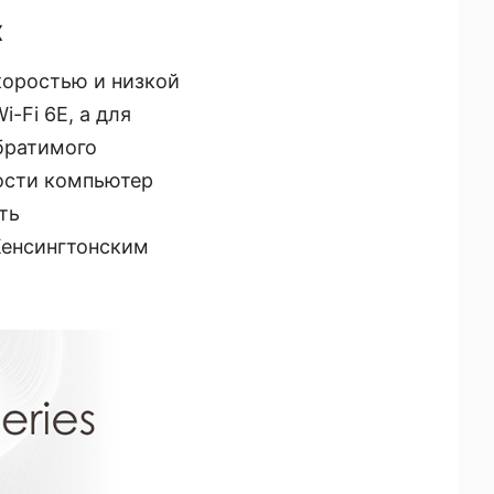
х
коростью и низкой
-Fi 6E, а для
обратимого
ости компьютер
ть
Кенсингтонским