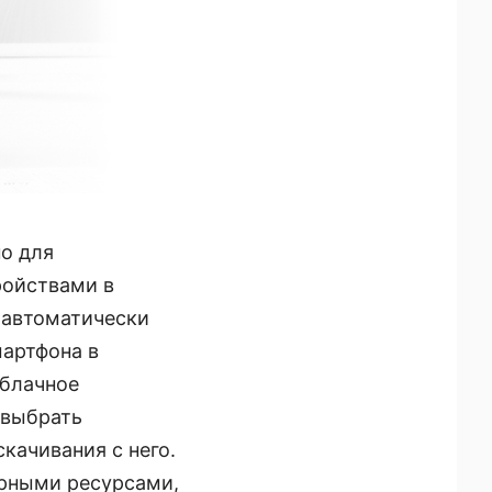
о для
ойствами в
 автоматически
мартфона в
облачное
 выбрать
качивания с него.
орными ресурсами,