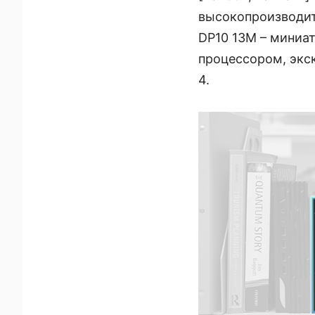
высокопроизводит
DP10 13M – миниа
процессором, экс
4.