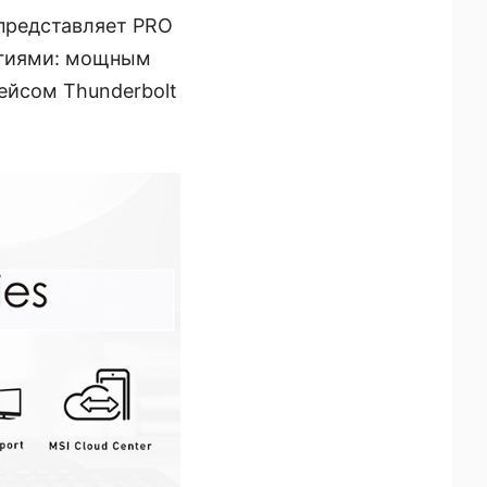
представляет PRO
огиями: мощным
йсом Thunderbolt