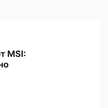
т MSI:
но