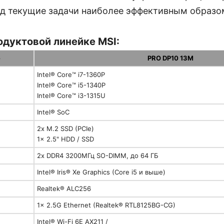
од текущие задачи наиболее эффективным образо
одуктовой линейке MSI:
е
PRO DP10 13M
Intel® Core™ i7-1360P
Intel® Core™ i5-1340P
Intel® Core™ i3-1315U
Intel® SoC
2x M.2 SSD (PCIe)
1x 2.5" HDD / SSD
2x DDR4 3200МГц SO-DIMM, до 64 ГБ
Intel® Iris® Xe Graphics (Core i5 и выше)
Realtek® ALC256
1x 2.5G Ethernet (Realtek® RTL8125BG-CG)
Intel® Wi-Fi 6E AX211 /