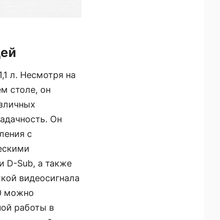
дей
1 л. Несмотря на
м столе, он
азличных
адачность. Он
ления с
ческими
и D-Sub, а также
жкой видеосигнала
0 можно
ной работы в