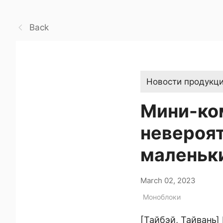
Back
Новости продукц
Мини-ком
невероя
маленьк
March 02, 2023
Моноблоки
[Тайбэй, Тайвань