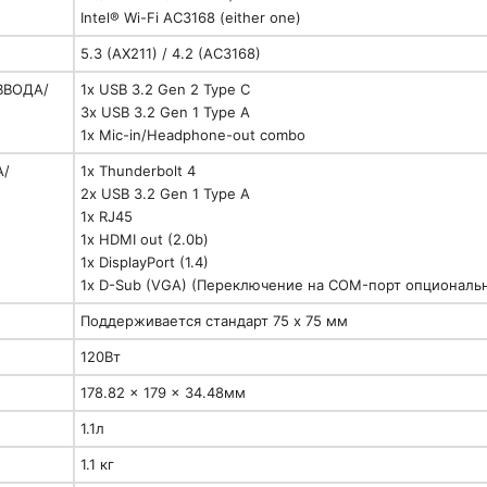
Intel® Wi-Fi AC3168 (either one)
5.3 (AX211) / 4.2 (AC3168)
ВВОДА/
1x USB 3.2 Gen 2 Type C
3x USB 3.2 Gen 1 Type A
1x Mic-in/Headphone-out combo
А/
1x Thunderbolt 4
2x USB 3.2 Gen 1 Type A
1x RJ45
1x HDMI out (2.0b)
1x DisplayPort (1.4)
1x D-Sub (VGA) (Переключение на COM-порт опциональ
Поддерживается стандарт 75 x 75 мм
120Вт
178.82 x 179 x 34.48мм
1.1л
1.1 кг