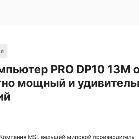
ии
пьютер PRO DP10 13M о
тно мощный и удивитель
ий
] Компания MSI, ведущий мировой производитель