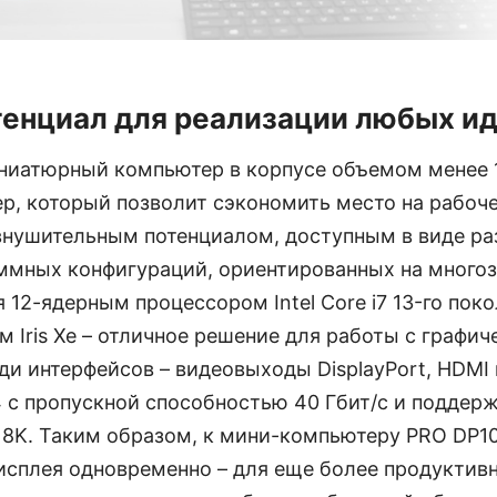
енциал для реализации любых и
ниатюрный компьютер в корпусе объемом менее 1,
р, который позволит сэкономить место на рабоче
внушительным потенциалом, доступным в виде р
ммных конфигураций, ориентированных на многоз
12-ядерным процессором Intel Core i7 13-го поко
 Iris Xe – отличное решение для работы с графи
и интерфейсов – видеовыходы DisplayPort, HDMI 
4 с пропускной способностью 40 Гбит/с и поддер
 8K. Таким образом, к мини-компьютеру PRO DP1
исплея одновременно – для еще более продуктив