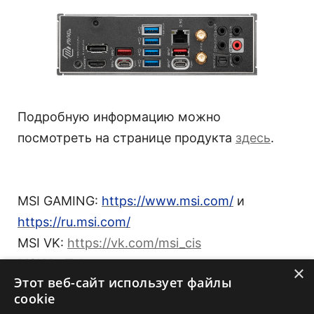
Подробную информацию можно
посмотреть на странице продукта
здесь
.
MSI GAMING:
https://www.msi.com/
и
https://ru.msi.com/
MSI VK:
https://vk.com/msi_cis
MSI YouTube:
×
Этот веб-сайт использует файлы
https://www.youtube.com/user/MSIGamingGlo
cookie
bal
и