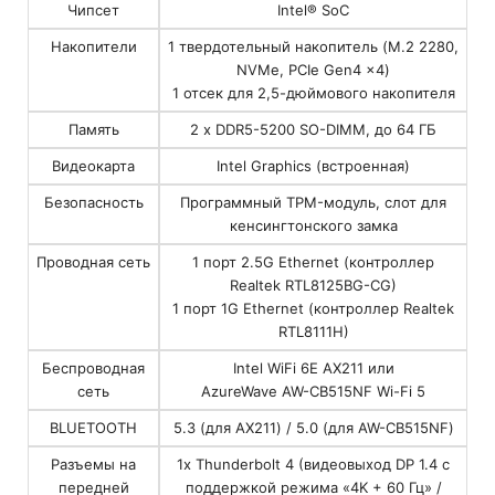
Чипсет
Intel® SoC
Накопители
1 твердотельный накопитель (M.2 2280,
NVMe, PCIe Gen4 x4)
1 отсек для 2,5-дюймового накопителя
Память
2 x DDR5-5200 SO-DIMM, до 64 ГБ
Видеокарта
Intel Graphics (встроенная)
Безопасность
Программный TPM-модуль, слот для
кенсингтонского замка
Проводная сеть
1 порт 2.5G Ethernet (контроллер
Realtek RTL8125BG-CG)
1 порт 1G Ethernet (контроллер Realtek
RTL8111H)
Беспроводная
Intel WiFi 6E AX211 или
сеть
AzureWave AW-CB515NF Wi-Fi 5
BLUETOOTH
5.3 (для AX211) / 5.0 (для AW-CB515NF)
Разъемы на
1x Thunderbolt 4 (видеовыход DP 1.4 с
передней
поддержкой режима «4K + 60 Гц» /