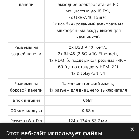
панели
выходное электропитание PD
мощностью до 15 Вт),
2x USB-A 10 Гбит/с,
1x комбинированный аудиоразъем
(микрофонный вход / выход для
наушников)
Разъемы на
2x USB-A 10 Гбит/с
задней панели
2x RJ-45 (2.5G и 1G Ethernet),
1x HDMI (с поддержкой режима «4K +
60 Гц» по стандарту HDMI 2.1)
1x DisplayPort 1.4
Разъемы на
1x кенсингтонский замок,
боковой панели
1x разъем для внешнего выключателя
Блок питания
65Вт
Объем корпуса
0,83 л
Размер (W х D х
124 х 124 х 53,7 мм
×
H)
Этот веб-сайт использует файлы
Вес без
0,6 кг