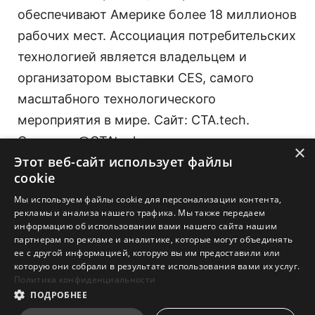
обеспечивают Америке более 18 миллионов
рабочих мест. Ассоциация потребительских
технологией является владельцем и
организатором выставки CES, самого
масштабного технологического
мероприятия в мире. Сайт: CTA.tech.
Соцсети: @CTAtech.
×
Этот веб-сайт использует файлы
cookie
Контактная информация
Мы используем файлы cookie для персонализации контента,
Max Borges Agency
рекламы и анализа нашего трафика. Мы также передаем
msi@maxborgesagency.com
информацию об использовании вами нашего сайта нашим
партнерам по рекламе и аналитике, которые могут объединять
ее с другой информацией, которую вы им предоставили или
которую они собрали в результате использования вами их услуг.
Политика конфиденциальности
ПОДРОБНЕЕ