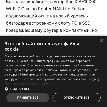
Во главе линейки — роутер RadiX BE19000
Wi-Fi 7 Gaming Router NAS Lite Edition,
поднимающий опыт на новый уровень
благодаря встроенному слоту PCIe SSD,
превращающему роутер в компактный, но
функциональный накопитель для
×
Этот веб-сайт использует файлы
бесшовного обмена файлами и резервного
cookie
копирования. Поддерживаемая системой
Мы используем файлы cookie для персонализации контента,
безопасности FortiSecu и полной
рекламы и анализа нашего трафика. Мы также передаем
информацию об использовании вами нашего сайта нашим
совместимостью с MSI Mesh, серия RadiX
партнерам по рекламе и аналитике, которые могут объединять
не просто обеспечивает мощный гейминг —
ее с другой информацией, которую вы им предоставили или
которую они собрали в результате использования вами их услуг.
она делает весь подключённый дом умнее.
Политика конфиденциальности
ПОДРОБНЕЕ
Линейка STRIKE: игровая
ПРИНЯТЬ ВСЕ
ОТКЛОНИТЬ ВСЕ
периферия следующего поколения