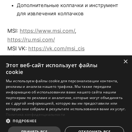
Дополнительные колпачки и инструмент
для извлечения колпачков
MSI:
https://www.msi.com/
,
https://ru.msi.com/
MSI VK:
https://vk.com/msi_cis
MSI YouTube:
×
Этот веб-сайт использует файлы
https://www.youtube.com/user/MSIGamingGlo
cookie
bal
и
Мы используем файлы cookie для персонализации контента,
MSI Russia YouTube:
рекламы и анализа нашего трафика. Мы также передаем
https://www.youtube.com/user/MSIRussia
информацию об использовании вами нашего сайта нашим
партнерам по рекламе и аналитике, которые могут объединять
ее с другой информацией, которую вы им предоставили или
которую они собрали в результате использования вами их услуг.
Политика конфиденциальности
ПОДРОБНЕЕ
ПРИНЯТЬ ВСЕ
ОТКЛОНИТЬ ВСЕ