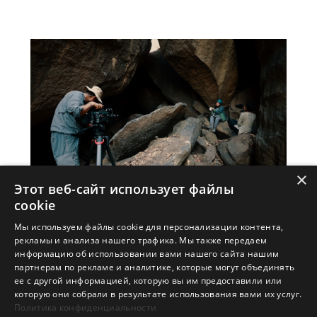
×
Этот веб-сайт использует файлы
cookie
Сложности редактирования 4K-
Мы используем файлы cookie для персонализации контента,
видео
рекламы и анализа нашего трафика. Мы также передаем
информацию об использовании вами нашего сайта нашим
партнерам по рекламе и аналитике, которые могут объединять
"MSI оказала нам невероятную
ее с другой информацией, которую вы им предоставили или
поддержку с монтажом фильмов в
которую они собрали в результате использования вами их услуг.
Политика конфиденциальности
формате 4K благодаря недавно