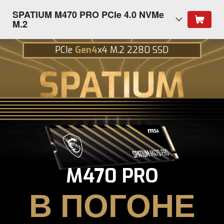
SPATIUM M470 PRO PCIe 4.0 NVMe
M.2
PCIe
Gen4
x4 M.2 2280 SSD
M470 PRO
В ПОГОНЕ