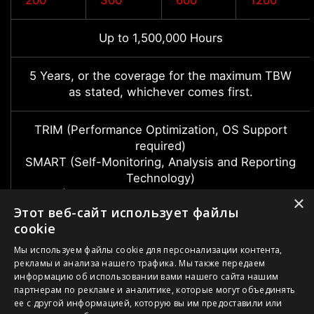
200
300
600
1200
Up to 1,500,000 Hours
5 Years, or the coverage for the maximum TBW
as stated, whichever comes first.
TRIM (Performance Optimization, OS Support
required)
SMART (Self-Monitoring, Analysis and Reporting
Technology)
LDPC (Low Density Parity Check) ECC Algorithm
×
End to End Data Path Protection
Этот веб-сайт использует файлы
APST (Autonomous Power State Transition)
cookie
Pyrite (Encryption, Data Security)
Мы используем файлы cookie для персонализации контента,
рекламы и анализа нашего трафика. Мы также передаем
информацию об использовании вами нашего сайта нашим
партнерам по рекламе и аналитике, которые могут объединять
ее с другой информацией, которую вы им предоставили или
1. Спецификации могут отличаться от приведенной на сайте