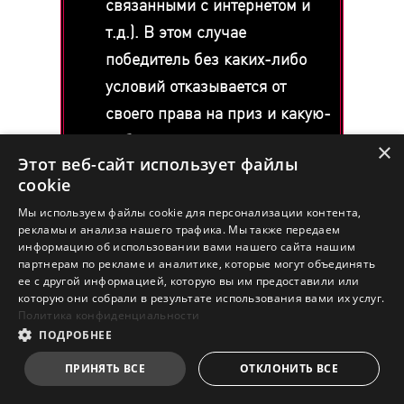
связанными с интернетом и
т.д.). В этом случае
победитель без каких-либо
условий отказывается от
своего права на приз и какую-
либо компенсацию.
×
Этот веб-сайт использует файлы
cookie
ОТСУТСТВИЕ
Мы используем файлы cookie для персонализации контента,
ГАРАНТИЙ MSI.
рекламы и анализа нашего трафика. Мы также передаем
информацию об использовании вами нашего сайта нашим
партнерам по рекламе и аналитике, которые могут объединять
Призы компании MSI
ее с другой информацией, которую вы им предоставили или
поставляются по принципу «Как
которую они собрали в результате использования вами их услуг.
есть», то есть без каких-либо
Политика конфиденциальности
ПОДРОБНЕЕ
явных или подразумеваемых
гарантий, в том числе гарантий
ПРИНЯТЬ ВСЕ
ОТКЛОНИТЬ ВСЕ
товарной пригодности, патентной