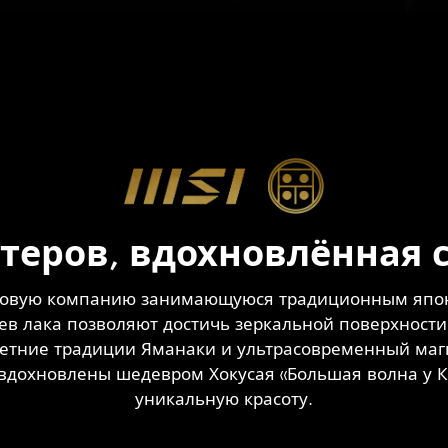
стеров, вдохновлённая 
овую компанию занимающуюся традиционным япон
оев лака позволяют достичь зеркальной поверхност
летние традиции Яманаки и ультрасовременный маг
уков вдохновлены шедевром Хокусая «Большая волна у
уникальную красоту.