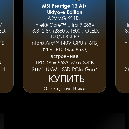
MSI Prestige 13 AI+
Ukiyo-e Edition
A2VMG-211RU
V
Intel® Core™ Ultra 9 288V
ED,
13.3" 2.8K (2880 x 1800), OLED,
13
100% DCI-P3
ГБ)
Intel® Arc™ 140V GPU (16ГБ)
In
32ГБ LPDDR5x-8533,
встроенная
Б
LPDDR5x-8533, Max 32ГБ
n4
2ТБ*1 NVMe SSD PCIe Gen4
2
КУПИТЬ
КУПИТЬ
Освещение Выкл