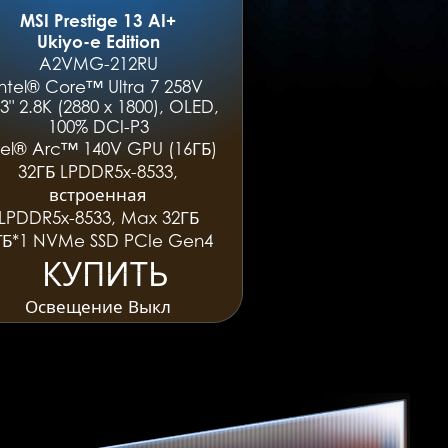
MSI Prestige 13 AI+
Ukiyo-e Edition
A2VMG-212RU
Intel® Core™ Ultra 7 258V
.3" 2.8K (2880 x 1800), OLED,
100% DCI-P3
tel® Arc™ 140V GPU (16ГБ)
32ГБ LPDDR5x-8533,
встроенная
LPDDR5x-8533, Max 32ГБ
ТБ*1 NVMe SSD PCIe Gen4
КУПИТЬ
КУПИТЬ
Освещение Выкл