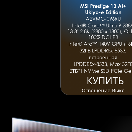
MSI Prestige 13 AI+
Ukiyo-e Edition
A2VMG-096RU
Intel® Core™ Ultra 9 288
13.3" 2.8K (2880 x 1800), OL
100% DCI-P3
Intel® Arc™ 140V GPU (16
32ГБ LPDDR5x-8533,
встроенная
LPDDR5x-8533, Max 32Г
2ТБ*1 NVMe SSD PCIe Ge
КУПИТЬ
КУПИТЬ
Освещение Выкл