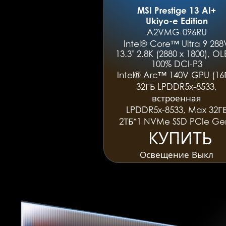
MSI Prestige 13 AI+
Ukiyo-e Edition
A2VMG-096RU
Intel® Core™ Ultra 9 288
13.3" 2.8K (2880 x 1800), OL
100% DCI-P3
Intel® Arc™ 140V GPU (16
32ГБ LPDDR5x-8533,
встроенная
LPDDR5x-8533, Max 32Г
2ТБ*1 NVMe SSD PCIe Ge
КУПИТЬ
КУПИТЬ
Освещение Выкл