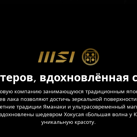
стеров, вдохновлённая 
овую компанию занимающуюся традиционным япон
оев лака позволяют достичь зеркальной поверхност
летние традиции Яманаки и ультрасовременный маг
уков вдохновлены шедевром Хокусая «Большая волна у
уникальную красоту.