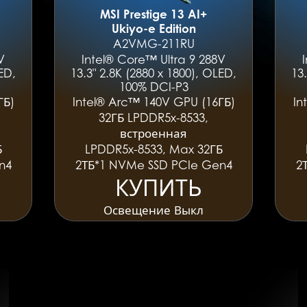
MSI Prestige 13 AI+
Ukiyo-e Edition
A2VMG-211RU
V
Intel® Core™ Ultra 9 288V
ED,
13.3" 2.8K (2880 x 1800), OLED,
13
100% DCI-P3
ГБ)
Intel® Arc™ 140V GPU (16ГБ)
In
32ГБ LPDDR5x-8533,
встроенная
Б
LPDDR5x-8533, Max 32ГБ
n4
2ТБ*1 NVMe SSD PCIe Gen4
2
КУПИТЬ
КУПИТЬ
Освещение Выкл