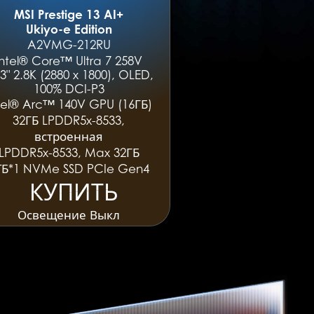
MSI Prestige 13 AI+
Ukiyo-e Edition
A2VMG-212RU
Intel® Core™ Ultra 7 258V
.3" 2.8K (2880 x 1800), OLED,
100% DCI-P3
tel® Arc™ 140V GPU (16ГБ)
32ГБ LPDDR5x-8533,
встроенная
LPDDR5x-8533, Max 32ГБ
ТБ*1 NVMe SSD PCIe Gen4
КУПИТЬ
КУПИТЬ
Освещение Выкл