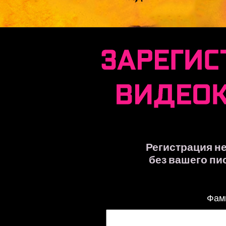
Регистрация н
без вашего пи
Фами