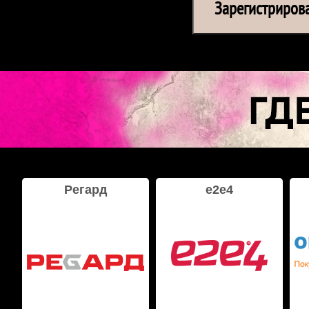
Регард
e2e4