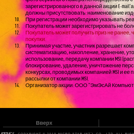
зарегистрированного в данной акции E-mail'
должны присутствовать: наименование изде
При регистрации необходимо указывать реа
Покупатель может зарегистрировать не бол
Покупатель может получить приз не ранее, че
покупки.
Принимая участие, участник разрешает комп
систематизацию, накопление, хранение, уто
использование, передачу компании MSI (рас
блокирование, удаление, уничтожение перс
конкурсах, проводимых компанией MSI и ее 
рассылки от компании MSI.
Организатор акции: ООО "ЭмЭсАй Компьютер", 
Вверх
COPYRIGHT © 2019 MICRO-STAR INT`L CO., LTD. ALL RI