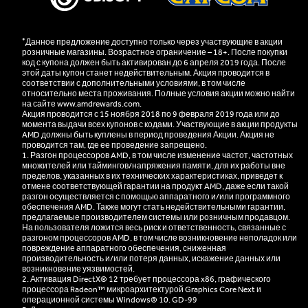
*
Данное предложение доступно только через участвующие в акции
розничные магазины. Возрастное ограничение – 18+. После покупки
код с купона должен быть активирован до 6 апреля 2019 года. После
этой даты купон станет недействительным. Акция проводится в
соответствии с дополнительными условиями, в том числе
относительно места проживания. Полные условия акции можно найти
на сайте
www.amdrewards.com
.
Акция проводится с 15 ноября 2018 по 9 февраля 2019 года или до
момента выдачи всех купонов с кодами. Участвующие в акции продукты
AMD должны быть куплены в период проведения Акции. Акция не
проводится там, где ее проведение запрещено.
1. Разгон процессоров AMD, в том числе изменение частот, частотных
множителей или таймингов/напряжения памяти, для их работы вне
пределов, указанных в их технических характеристиках, приведет к
отмене соответствующей гарантии на продукт AMD, даже если такой
разгон осуществляется с помощью аппаратного и/или программного
обеспечения AMD. Также могут стать недействительными гарантии,
предлагаемые производителем системы или розничным продавцом.
На пользователя ложится весь риск и ответственность, связанные с
разгоном процессоров AMD, в том числе возникновение неполадок или
повреждение аппаратного обеспечения, сниженная
производительность и/или потеря данных, искажение данных или
возникновение уязвимостей.
2. Активация DirectX® 12 требует процессора x86, графического
процессора Radeon™ микроархитектурой Graphics Core Next и
операционной системы Windows® 10. GD-99