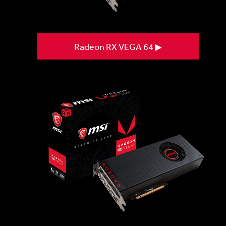
Radeon RX VEGA 64 ▶