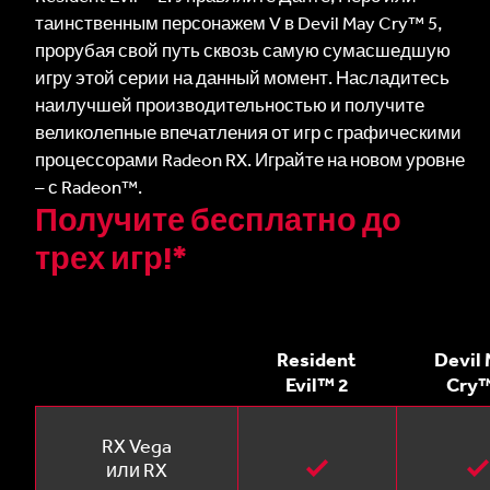
таинственным персонажем V в Devil May Cry™ 5,
прорубая свой путь сквозь самую сумасшедшую
игру этой серии на данный момент. Насладитесь
наилучшей производительностью и получите
великолепные впечатления от игр с графическими
процессорами Radeon RX. Играйте на новом уровне
– с Radeon™.
Получите бесплатно до
трех игр!*
Resident
Devil
Evil™ 2
Cry™
RX Vega
или RX