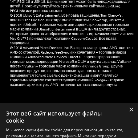
“M”, PEGI 18 и USK 18. Данный контент может быть неподходящим для
детей. Проконсультируйтесь с рейтинговыми сайтами (ESRB.org,
PEGI.info или региональными).
© 2018 Ubisoft Entertainment. Все права защищены. Tom Clancy’s,
логотип The Division, пиктограмма с солдатом, Snowdrop, Ubisoft и
логотип Ubisoft – торговые марки или зарегистрированные торговые
марки компании Ubisoft Entertainment в США и/или других странах.
Авторские права на изображения и логотипы игр Resident Evil™ 2 и Devil
May Cry™ 5 принадлежат компании Capcom Co, Ltd. Все права
защищены.
© 2018 Advanced Micro Devices, Inc. Все права защищены. AMD, логотип
AMD со стрелкой, Radeon, FreeSync и их сочетания – торговые марки
компании Advanced Micro Devices. DirectX – зарегистрированная
торговая марка корпорации Microsoft в США и других странах. Vulkan и
логотип Vulkan – торговые марки компании Khronos Group. Другие
названия продуктов, использованные в данном материале,
применяются только с целью идентификации и могут являться
торговыми марками соответствующих компаний. «Vega» – кодовое
название архитектуры AMD, не является названием продукта.
×
Этот веб-сайт использует файлы
cookie
Контакты
Мы используем файлы cookie для персонализации контента,
рекламы и анализа нашего трафика. Мы также передаем