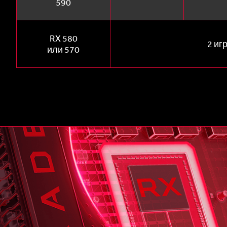
590
RX 580
2 иг
или 570