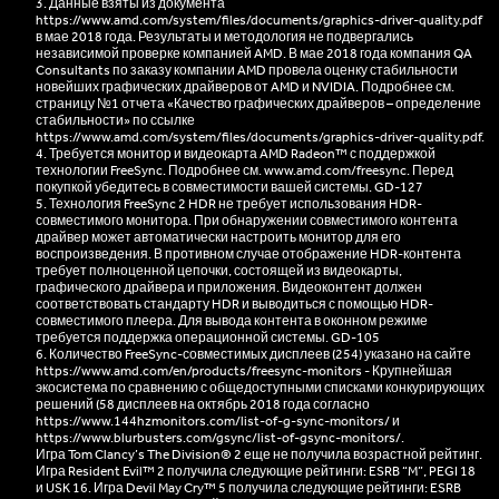
3. Данные взяты из документа
https://www.amd.com/system/files/documents/graphics-driver-quality.pdf
в мае 2018 года. Результаты и методология не подвергались
независимой проверке компанией AMD. В мае 2018 года компания QA
Consultants по заказу компании AMD провела оценку стабильности
новейших графических драйверов от AMD и NVIDIA. Подробнее см.
страницу №1 отчета «Качество графических драйверов – определение
стабильности» по ссылке
https://www.amd.com/system/files/documents/graphics-driver-quality.pdf
.
4. Требуется монитор и видеокарта AMD Radeon™ с поддержкой
технологии FreeSync. Подробнее см.
www.amd.com/freesync
. Перед
покупкой убедитесь в совместимости вашей системы. GD-127
5. Технология FreeSync 2 HDR не требует использования HDR-
совместимого монитора. При обнаружении совместимого контента
драйвер может автоматически настроить монитор для его
воспроизведения. В противном случае отображение HDR-контента
требует полноценной цепочки, состоящей из видеокарты,
графического драйвера и приложения. Видеоконтент должен
соответствовать стандарту HDR и выводиться с помощью HDR-
совместимого плеера. Для вывода контента в оконном режиме
требуется поддержка операционной системы. GD-105
6. Количество FreeSync-совместимых дисплеев (254) указано на сайте
https://www.amd.com/en/products/freesync-monitors
- Крупнейшая
экосистема по сравнению с общедоступными списками конкурирующих
решений (58 дисплеев на октябрь 2018 года согласно
https://www.144hzmonitors.com/list-of-g-sync-monitors/
и
https://www.blurbusters.com/gsync/list-of-gsync-monitors/
.
Игра Tom Clancy’s The Division® 2 еще не получила возрастной рейтинг.
Игра Resident Evil™ 2 получила следующие рейтинги: ESRB “M”, PEGI 18
и USK 16. Игра Devil May Cry™ 5 получила следующие рейтинги: ESRB