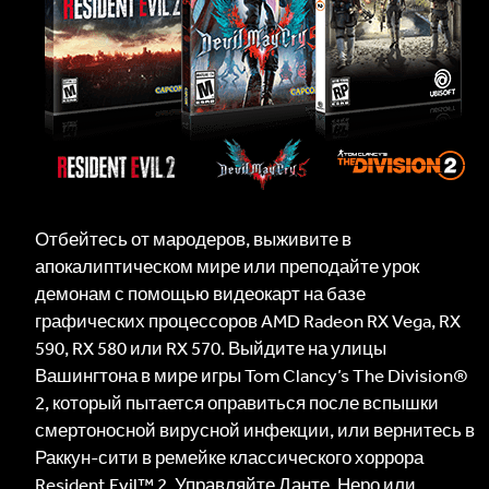
Отбейтесь от мародеров, выживите в
апокалиптическом мире или преподайте урок
демонам с помощью видеокарт на базе
графических процессоров AMD Radeon RX Vega, RX
590, RX 580 или RX 570. Выйдите на улицы
Вашингтона в мире игры Tom Clancy’s The Division®
2, который пытается оправиться после вспышки
смертоносной вирусной инфекции, или вернитесь в
Раккун-сити в ремейке классического хоррора
Resident Evil™ 2. Управляйте Данте, Неро или