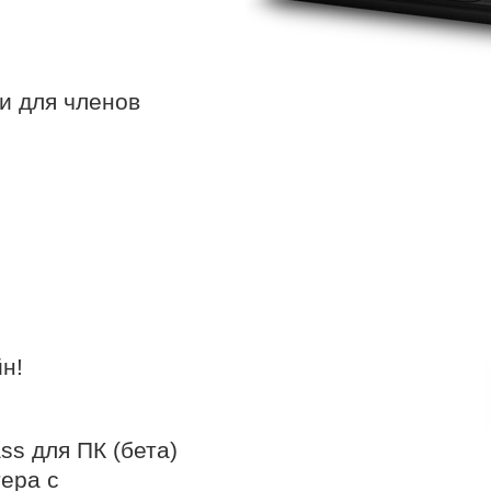
и для членов
йн!
s для ПК (бета)
ера с