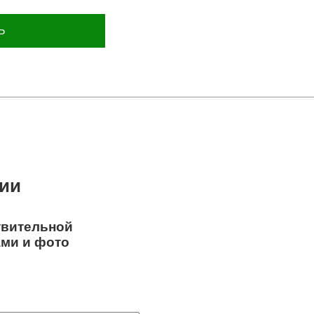
Ь
ции
твительной
ами и фото