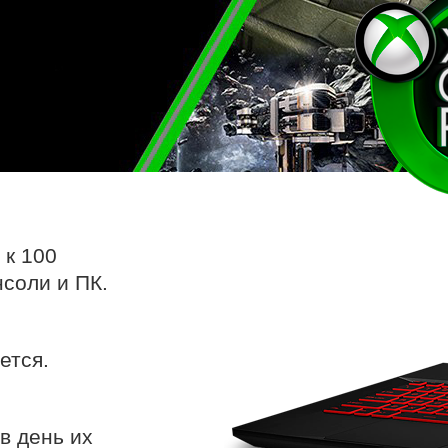
 к 100
соли и ПК.
ется.
в день их