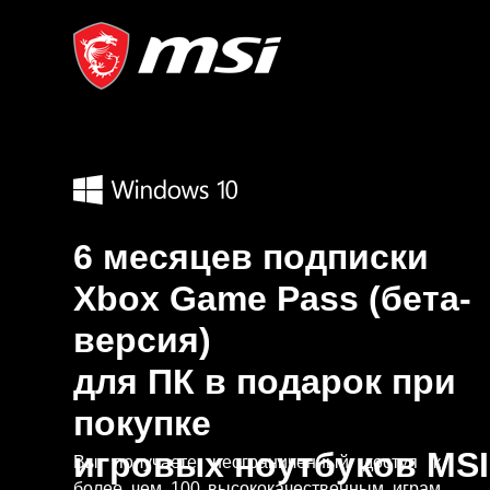
6 месяцев подписки
Xbox Game Pass (бета-
версия)
для ПК в подарок при
покупке
игровых ноутбуков MSI
Вы получаете неограниченный доступ к
более чем 100 высококачественным играм