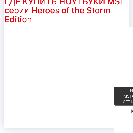
ГДЕ КУПИТЬ НОУТБУКИ MSI
серии Heroes of the Storm
Edition
Н
MSI
СЕТ