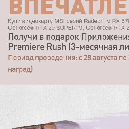
ВПЕЧАТЛ
Купи видеокарту MSI серий Radeon
RX 57
TM
GeForce
RTX 20 SUPER
, GeForce
RTX 2
®
TM
®
Получи в подарок Приложени
Premiere Rush (3-месячная ли
Период проведения: с 28 августа по 
наград)