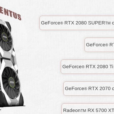
GeForce
RTX 2080 SUPER
с
®
TM
GeForce
R
®
GeForce
RTX 2080 Ti
®
GeForce
RTX 2070 
®
Radeon
RX 5700 XT
TM