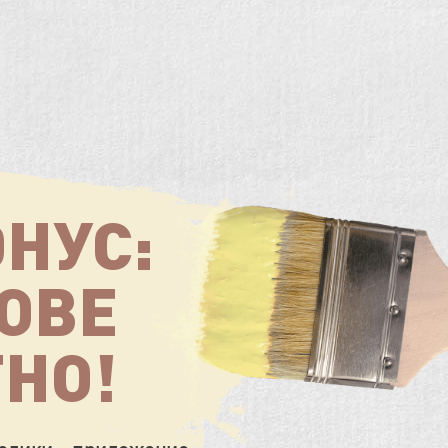
НУС:
OBE
ТНО!