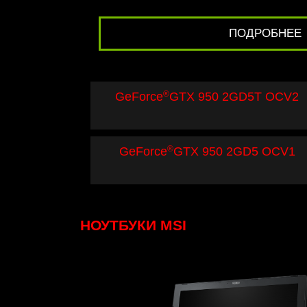
ПОДРОБНЕЕ
®
GeForce
GTX 950 2GD5T OCV2
®
GeForce
GTX 950 2GD5 OCV1
НОУТБУКИ MSI