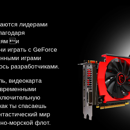
стаются лидерами
лагодаря
иям и
и играть с GeForce
онными играми
ось разработчиками.
ль, видеокарта
овременными
сключительную
как ты спасаешь
нтастический мир
но-морской флот.