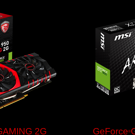
GAMING 2G
GeForce
®