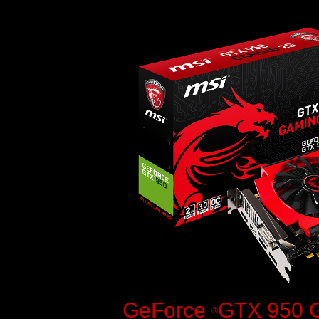
GeForce
GTX 950 
®