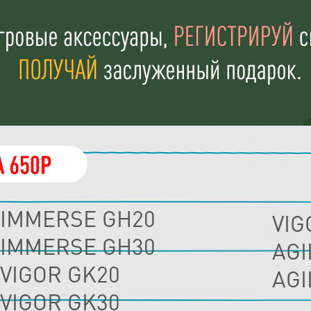
IMMERSE GH20
VIG
IMMERSE GH30
AGI
VIGOR GK20
AGI
VIGOR GK30