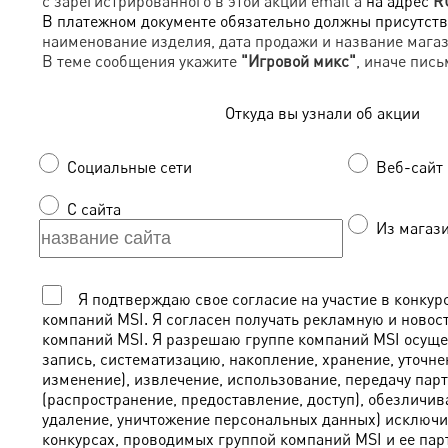
с зарегистрированного в этой акции email'a
на адрес
R
В платежном документе обязательно должны присутств
наименование изделия, дата продажи и название магаз
В теме сообщения укажите
"Игровой микс"
, иначе пись
Откуда вы узнали об акции
Социальные сети
Веб-сайт 
С сайта
Из магаз
Я подтверждаю свое согласие на участие в конкур
компаний MSI. Я согласен получать рекламную и новос
компаний MSI. Я разрешаю группе компаний MSI осущес
запись, систематизацию, накопление, хранение, уточне
изменение), извлечение, использование, передачу пар
(распространение, предоставление, доступ), обезличив
удаление, уничтожение персональных данных) исключит
конкурсах, проводимых группой компаний MSI и ее парт