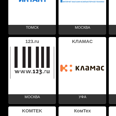
ТОМСК
МОСКВА
123.ru
KЛАМАС
МОСКВА
УФА
KOMTEK
КомТех