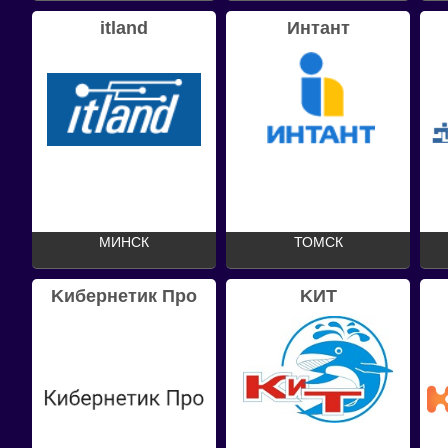
itland
Интант
МИНСК
ТОМСК
Kибернетик Про
KИT