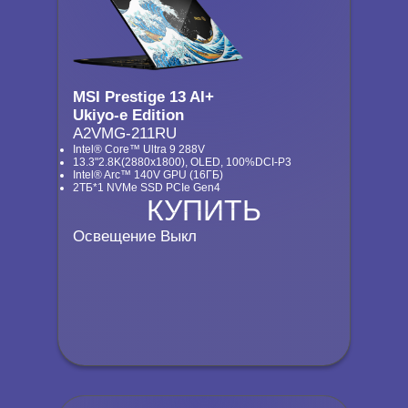
MSI Prestige 13 AI+
Ukiyo-e Edition
A2VMG-211RU
Intel® Core™ Ultra 9 288V
13.3"2.8K(2880x1800), OLED, 100%DCI-P3
Intel® Arc™ 140V GPU (16ГБ)
2ТБ*1 NVMe SSD PCIe Gen4
КУПИТЬ
КУПИТЬ
Освещение Выкл