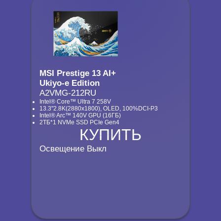
MSI Prestige 13 AI+
Ukiyo-e Edition
A2VMG-212RU
Intel® Core™ Ultra 7 258V
13.3"2.8K(2880x1800), OLED, 100%DCI-P3
Intel® Arc™ 140V GPU (16ГБ)
2ТБ*1 NVMe SSD PCIe Gen4
КУПИТЬ
КУПИТЬ
Освещение Выкл