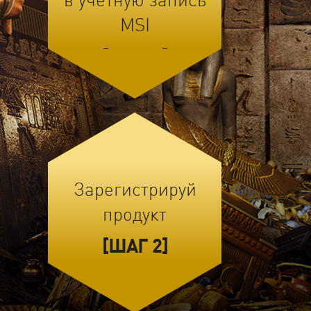
MSI
[ШАГ 1]
Зарегистрируй
продукт
[ШАГ 2]