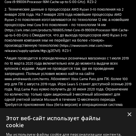
Core-i9-9900K-Processor-16M-Cache-up-to-5-00-GHz). RZ3-2
2. Технические данные о процессорах AMD Ryzen 3-го поколения на 2
января 2018 года. На 7 января 2019 года новейшие процессоры AMD
Ryzen 2-го поколения изготавливаются по технологии 12 нм, а новейшие
процессоры Intel Core 9-го поколения – по технологии 14 нм
(https://ark.intel.com/products/186605/Intel-Core-i9-9900K-Processor-16M-Cache-
up-to-5-00-GHz-).Ожидается, что до выхода процессоров AMD Ryzen 3-го
поколения компания Intel не перейдет на более «тонкую»
производственную технологию (https://newsroom.intel.com/news-
releases/supply-update/#gs.Jg2E7sI1). RZ3-1
*Акция проводится в определенных розничных магазинах с 1 июля 2019
по 10 марта 2020 года включительно или до момента выдачи всех
купонов с кодами. Акция не проводится там, где ее проведение
запрещено. Полные условия можно найти на сайте
www.amdrewards.com/terms. Абонемент Xbox Game Pass для ПК: более 100
игр для ПК с августа 2019 года. Игра Gears 5 станет доступной осенью 2019
года. Код Game Pass нужно получить до 30 июня 2020 года. Ограничение
по количеству: только один акционный 3-месячный абонемент для
одной учетной записи Microsoft в течение 12-месячного периода.
Требуется приложение Xbox (бета-версия) и операционная система
Windows 10 (со всеми обновлениями). Имеются возрастные ограничения
×
и системные требования. Состав каталога доступных игр изменяется с
Этот веб-сайт использует файлы
течением времени. Подробнее см. Xbox.com/gamepass.
cookie
Игра Gears 5 получила возрастной рейтинг M от сайта ESRB и пока не
получила никакой рейтинг от сайта PEGI. Она может содержать
Мы используем файлы cookie для персонализации контента,