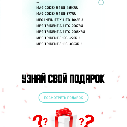
...
00 Гц
Infinite
GeForce RTX 30 серии
Intel Core i5 10400F
MAG CODEX 5 11SI-465XRU
5 Гц
GeForce GTX 16 серии
Trident
Intel Core i5 11400F
MAG CODEX 5 11SI-677RU
0 Гц
Codex
Intel Core i7 11700KF
MEG INFINITE X 11TD-1066RU
MPG TRIDENT A 11TC-2007RU
MPG TRIDENT A 11TC-2008XRU
MPG TRIDENT 3 10SI-220RU
MPG TRIDENT 3 11SI-006XRU
MPG TRIDENT 3 11SI-017RU
MPG TRIDENT 3 11SI-023RU
УЗНАЙ СВОЙ ПОДАРОК
ПОСМОТРЕТЬ ПОДАРОК