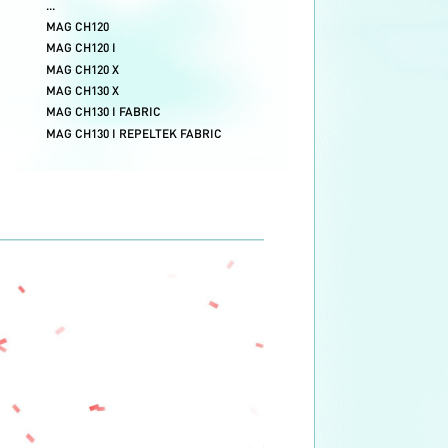
...
ПВХ кожа
MAG CH120
Ткань
MAG CH120 I
Водоотталкивающая ткань
MAG CH120 X
MAG CH130 X
MAG CH130 I FABRIC
MAG CH130 I REPELTEK FABRIC