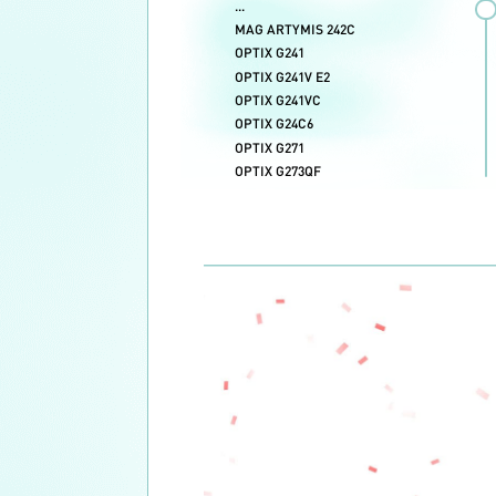
...
34"
4K (3840x2160)
240 Гц
1
MAG ARTYMIS 242C
165 Гц
7
32"
UWQHD (3440x1440)
OPTIX G241
144 Гц
6
27"
2K/WQHD (2560x1440)
24"
Full HD (1920x1080)
OPTIX G241V E2
OPTIX G241VC
OPTIX G24C6
OPTIX G271
OPTIX G273QF
OPTIX MAG251RX
OPTIX MAG272CQR
OPTIX MAG273R
OPTIX MAG274QRF-QD
OPTIX MAG274R2
OPTIX MAG321CURV
OPTIX MAG322CQRV
OPTIX MAG341CQ
OPTIX MAG342CQRV