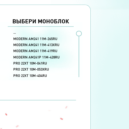
ВЫБЕРИ МОНОБЛОК
ПРОЦЕССОР
...
8"
Intel Pentium Gold 6405U
Intel Pentium Gold 7505
MODERN AM241 11M-265RU
Intel Core i3 10105
Intel Core i3 10110U
5"
MODERN AM241 11M-413XRU
Intel Core i5 1135G7
Intel Core i5 10210U
Intel Core i5 10400
MODERN AM241 11M-419RU
MODERN AM241P 11M-428RU
PRO 22XT 10M-041RU
PRO 22XT 10M-053XRU
PRO 22XT 10M-404RU
PRO 24X 10M-034XRU
PRO 24X 10M-034XRU
PRO 24X 10M-036XRU
PRO 24X 10M-210RU
PRO 24X 10M-247RU
PRO 24X 10M-248RU