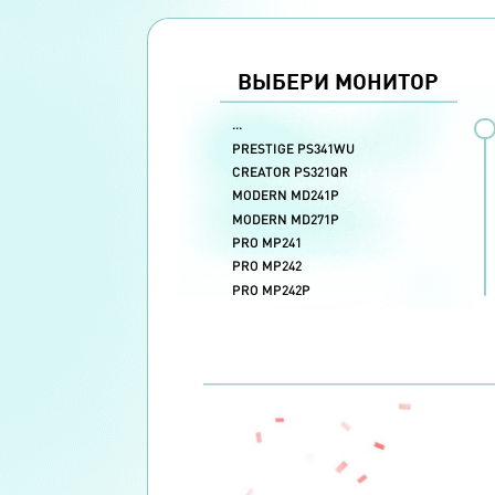
ВЫБЕРИ МОНИТОР
РАЗМЕР
РАЗРЕШЕНИЕ
ЧАСТОТА ОБНОВЛ
...
34"
5K WUHD(5120x2160)
165 Гц
PRESTIGE PS341WU
75 Гц
32"
2K/QHD (2560x1440)
CREATOR PS321QR
60 Гц
27"
Full HD (1920x1080)
24"
MODERN MD241P
MODERN MD271P
PRO MP241
PRO MP242
PRO MP242P
PRO MP271
PRO MP271P