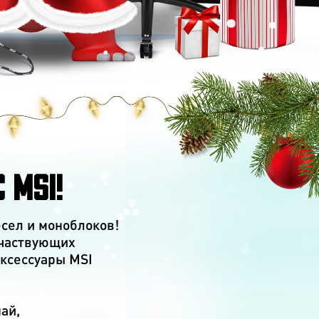
 MSI!
есел и моноблоков!
участвующих
аксессуары MSI
ай,