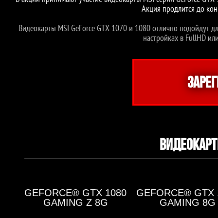
В акции принимают участие видеокарты MSI серий GeForce GTX 1
Акция продлится до кон
Видеокарты MSI GeForce GTX 1070 и 1080 отлично подойдут дл
настройках в FullHD ил
ЗАРЕГ
ВИДЕОКАРТЫ
GEFORCE® GTX 1080
GEFORCE® GTX 
GAMING Z 8G
GAMING 8G