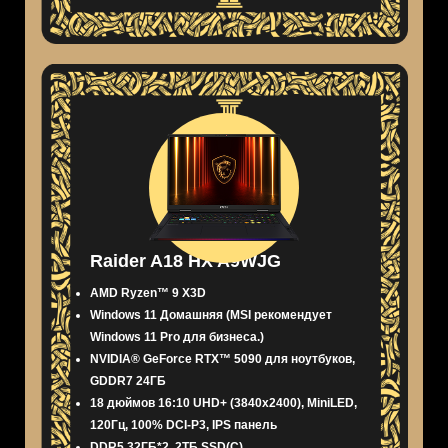
Raider A18 HX A9WJG
AMD Ryzen™ 9 X3D
Windows 11 Домашняя (MSI рекомендует
Windows 11 Pro для бизнеса.)
NVIDIA® GeForce RTX™ 5090 для ноутбуков,
GDDR7 24ГБ
18 дюймов 16:10 UHD+ (3840x2400), MiniLED,
120Гц, 100% DCI-P3, IPS панель
DDR5 32ГБ*2, 2ТБ SSD(C)