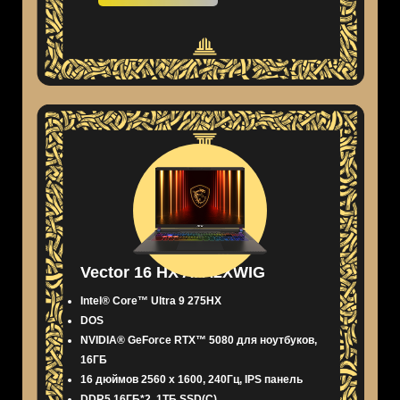
Vector 16 HX AI A2XWIG
Intel® Core™ Ultra 9 275HX
DOS
NVIDIA® GeForce RTX™ 5080 для ноутбуков,
16ГБ
16 дюймов 2560 x 1600, 240Гц, IPS панель
DDR5 16ГБ*2, 1ТБ SSD(C)