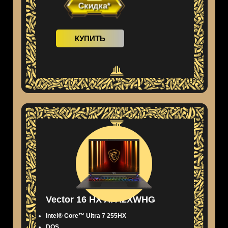
Скидка*
КУПИТЬ
Vector 16 HX AI A2XWHG
Intel® Core™ Ultra 7 255HX
DOS