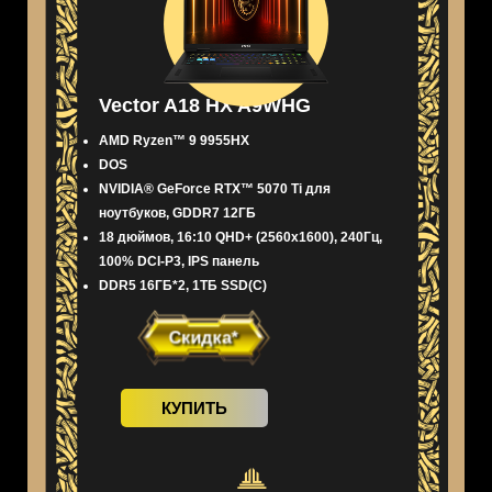
Vector A18 HX A9WHG
AMD Ryzen™ 9 9955HX
DOS
NVIDIA® GeForce RTX™ 5070 Ti для
ноутбуков, GDDR7 12ГБ
18 дюймов, 16:10 QHD+ (2560x1600), 240Гц,
100% DCI-P3, IPS панель
DDR5 16ГБ*2, 1ТБ SSD(C)
Скидка*
КУПИТЬ