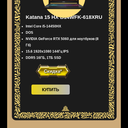
Katana 15 HX B14WFK-618XRU
Intel Core i5-14450HX
DOS
NVIDIA GeForce RTX 5060 для ноутбуков (8
Гб)
15.6 1920x1080 144Гц IPS
DDR5 16ГБ, 1ТБ SSD
Скидка*
КУПИТЬ