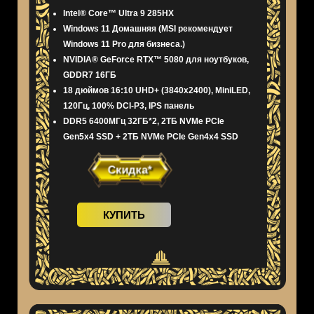
Intel® Core™ Ultra 9 285HX
Windows 11 Домашняя (MSI рекомендует
Windows 11 Pro для бизнеса.)
NVIDIA® GeForce RTX™ 5080 для ноутбуков,
GDDR7 16ГБ
18 дюймов 16:10 UHD+ (3840x2400), MiniLED,
120Гц, 100% DCI-P3, IPS панель
DDR5 6400МГц 32ГБ*2, 2ТБ NVMe PCIe
Gen5x4 SSD + 2ТБ NVMe PCIe Gen4x4 SSD
Скидка*
КУПИТЬ