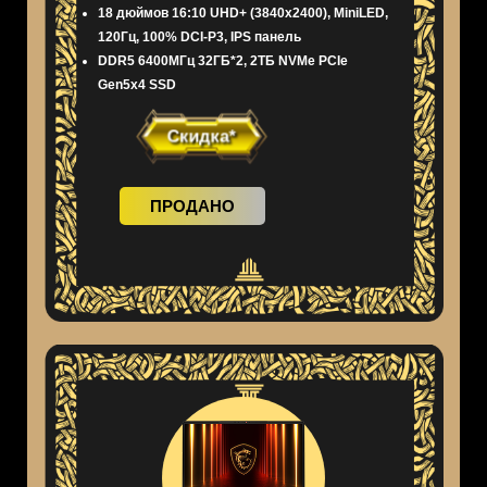
18 дюймов 16:10 UHD+ (3840x2400), MiniLED,
120Гц, 100% DCI-P3, IPS панель
DDR5 6400МГц 32ГБ*2, 2ТБ NVMe PCIe
Gen5x4 SSD
Скидка*
ПРОДАНО