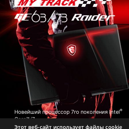
®
Новейший процессор 7го поколения Intel
Core™ i7
®
Intel Inside
. Выдающаяся
Этот веб-сайт использует файлы cookie