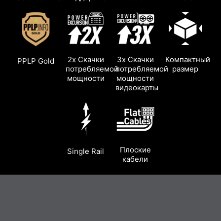
2x Скачки
3x Скачки
Компактный
PPLP Gold
потребляемой
потребляемой
размер
мощности
мощности
видеокарты
Плоские
Single Rail
кабели