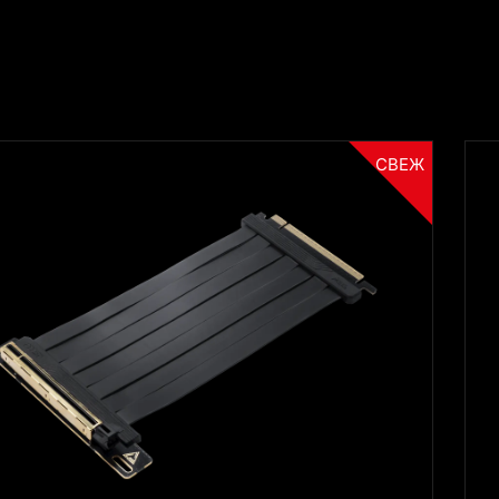
СВЕЖ
Filter
{{thistitle1[key] || title[key]}}
{{item}}
Clear All