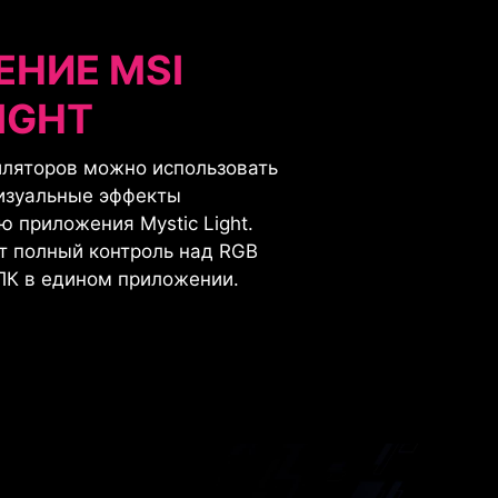
НИЕ MSI
IGHT
иляторов можно использовать
визуальные эффекты
 приложения Mystic Light.
т полный контроль над RGB
ПК в едином приложении.