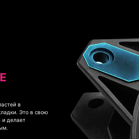
Е
пастей в
ладки. Это в свою
 и делает
ым.