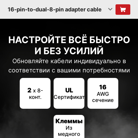
16-pin-to-dual-8-pin adapter cable
НАСТРОЙТЕ ВСЁ БЫСТРО
И БЕЗ УСИЛИЙ
Обновляйте кабели индивидуально в
соответствии с вашими потребностями
16
2
UL
x 8-
AWG
конт.
Сертификат
сечение
Клеммы
Из
медного