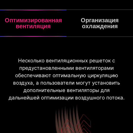
Оптимизированная
Организация
вентиляция
охлаждения
Несколько вентиляционных решеток с
Несколько вентиляционных решеток с
предустановленными вентиляторами
предустановленными вентиляторами
обеспечивают оптимальную циркуляцию
обеспечивают оптимальную циркуляцию
воздуха, а пользователи могут установить
воздуха, а пользователи могут установить
дополнительные вентиляторы для
дополнительные вентиляторы для
дальнейшей оптимизации воздушного потока.
дальнейшей оптимизации воздушного потока.
Вентиляторы