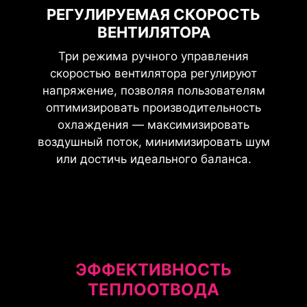
РЕГУЛИРУЕМАЯ СКОРОСТЬ
ВЫХ
ВЕНТИЛЯТОРА
КО
Три режима ручного управления
скоростью вентилятора регулируют
ти
С
напряжение, позволяя пользователям
сть
ве
оптимизировать производительность
для
ко
охлаждения — максимизировать
пасти
плав
воздушный поток, минимизировать шум
 что
вра
или достичь идеального баланса.
 и
о
ЭФФЕКТИВНОСТЬ
ТЕПЛООТВОДА