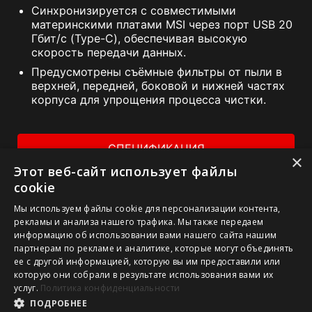
Синхронизируется с совместимыми
материнскими платами MSI через порт USB 20
Гбит/с (Type-C), обеспечивая высокую
скорость передачи данных.
Предусмотрены съёмные фильтры от пыли в
верхней, передней, боковой и нижней частях
корпуса для упрощения процесса чистки.
СПЕЦИФИКАЦИЯ
×
Этот веб-сайт использует файлы
ГДЕ КУПИТЬ
cookie
Мы используем файлы cookie для персонализации контента,
рекламы и анализа нашего трафика. Мы также передаем
информацию об использовании вами нашего сайта нашим
партнерам по рекламе и аналитике, которые могут объединять
ее с другой информацией, которую вы им предоставили или
1. Спецификации могут отличаться от приведенной на сайте
которую они собрали в результате использования вами их
в зависимости от региона распространения изделия.
услуг.
Политика конфиденциальности
Точную спецификацию уточните у продавца. 2. Реальный
ПОДРОБНЕЕ
цвет изделия может отличаться от приведенного на сайте в