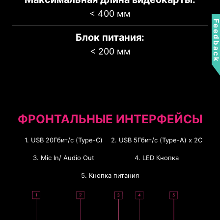
< 400 мм
Feedbac
Блок питания:
< 200 мм
1
2
За мат.платой
Опора для
помпы
4 x 2.5”
1 x 3.5”
1 x 2.5”
ФРОНТАЛЬНЫЕ ИНТЕРФЕЙСЫ
или
1 x 3.5”
1. USB 20Гбит/с (Type-C)
2. USB 5Гбит/с (Type-A) x 2C
3. Mic In/ Audio Out
4. LED Кнопка
5. Кнопка питания