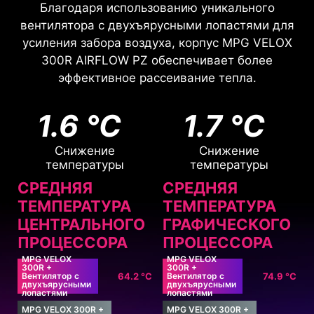
Благодаря использованию уникального
вентилятора с двухъярусными лопастями для
усиления забора воздуха, корпус MPG VELOX
300R AIRFLOW PZ обеспечивает более
эффективное рассеивание тепла.
1.6 °C
1.7 °C
Снижение
Снижение
температуры
температуры
СРЕДНЯЯ
СРЕДНЯЯ
ТЕМПЕРАТУРА
ТЕМПЕРАТУРА
ЦЕНТРАЛЬНОГО
ГРАФИЧЕСКОГО
ПРОЦЕССОРА
ПРОЦЕССОРА
MPG VELOX
MPG VELOX
300R +
300R +
Вентилятор с
64.2 °C
Вентилятор с
74.9 °C
двухъярусными
двухъярусными
лопастями
лопастями
MPG VELOX 300R +
MPG VELOX 300R +