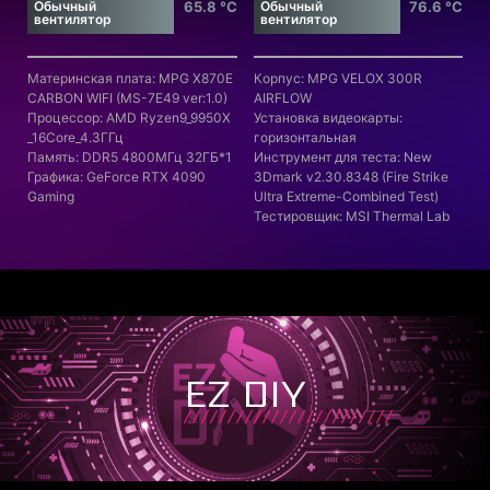
Обычный
65.8 °C
Обычный
76.6 °C
вентилятор
вентилятор
Материнская плата: MPG X870E
Корпус: MPG VELOX 300R
CARBON WIFI (MS-7E49 ver:1.0)
AIRFLOW
Процессор: AMD Ryzen9_9950X
Установка видеокарты:
_16Core_4.3ГГц
горизонтальная
Память: DDR5 4800МГц 32ГБ*1
Инструмент для теста: New
Графика: GeForce RTX 4090
3Dmark v2.30.8348 (Fire Strike
Gaming
Ultra Extreme-Combined Test)
Тестировщик: MSI Thermal Lab
EZ DIY