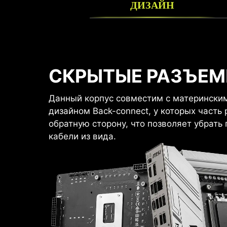
ДИЗАЙН
ПОДДЕРЖКА НАКОПИ
РАЗМЕЩ
СКРЫТЫЕ РАЗЪЕ
Задавайте нужную вам конфигурацию накопител
1 x 2.5”
Данный корпус совместим с материнским
Размещение вентиляторов
1 x 2.5”/3.5“ combo
дизайном Back-connect, у которых часть
обратную сторону, что позволяет убрать
кабели из вида.
2 x 2.5”
или