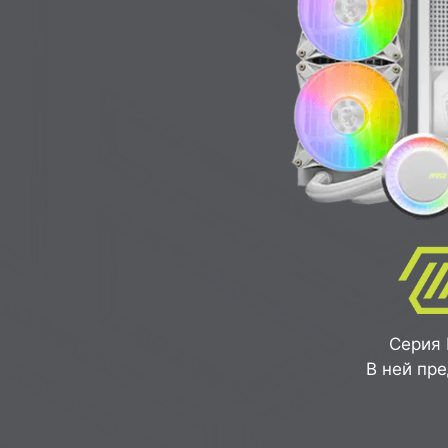
Серия 
В ней пр