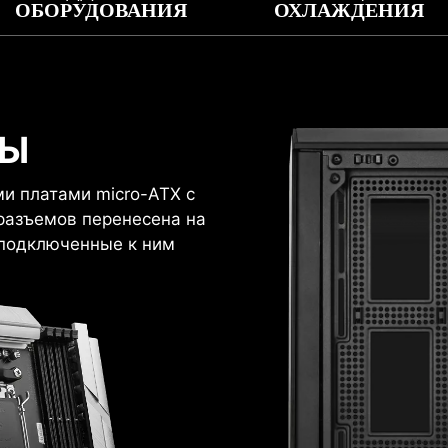
ОБОРУДОВАНИЯ
ОХЛАЖДЕНИЯ
ТЕЛЕЙ
ЕНИЕ ЭЛЕМЕНТОВ ОХЛ
МЫ
ей.
и платами micro-ATX с
Размещение радиаторов
 разъемов перенесена на
 подключенные к ним
1
2