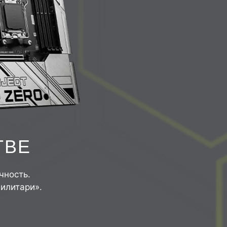
ТВЕ
чность.
илитари».