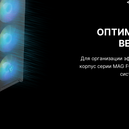
ОПТИ
В
Для организации э
корпус серии MAG F
сис