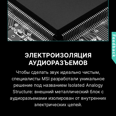
Feedbac
ЭЛЕКТРОИЗОЛЯЦИЯ
АУДИОРАЗЪЕМОВ
Поддержка адресуемой подсветки с
Чтобы сделать звук идеально чистым,
напряжением 5 В. Совместимость с
Wi-Fi 6E
специалисты MSI разработали уникальное
устройствами, наделенными адресуемой
Bluetooth 5.3
подсветкой первого и второго поколений.
решение под названием Isolated Analogy
2.5G LAN
* При использовании устройств с адресуемой
Structure: внешний металлический блок с
подсветкой 2-го поколения поддерживаются только
аудиоразъемами изолирован от внутренних
7 визуальных тем.
электрических цепей.