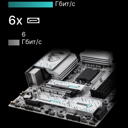
Гбит/с
ИНТЕРФЕЙСОМ
6x
Материнские платы MSI поставляются с 60-
дневной пробной версией приложения
AIDA64 Extreme с оригинальным
6
интерфейсом. Это весьма полезный
Гбит/с
инструмент для мониторинга, диагностики и
тестирования компьютера. С его помощью
можно получить детальные сведения об
установленных аппаратных и программных
компонентах, а затем сохранить их в файл
удобного формата, например CSV или HTML.