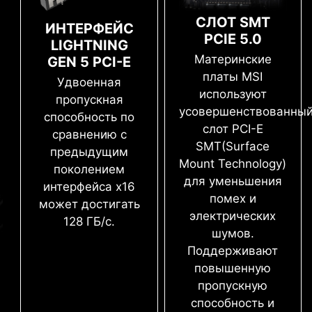
УПРОЩЕННЫЙ
РАСШИРЕННЫЙ
уровень производительности оперативной
СЛОТ SMT
РЕЖИМ
РЕЖИМ
ИНТЕРФЕЙС
памяти.
EZ-MODE
ADVANCED MODE
PCIE 5.0
LIGHTNING
Продукты MSI отличаются превосходной
Материнские
GEN 5 PCI-E
совместимостью с операционной системой
Windows 11, избавляя пользователей от
платы MSI
Удвоенная
множества проблем. Наши специалисты
используют
пропускная
позаботились о том, чтобы при установке
усовершенствованны
новейшей версии Microsoft Windows каждое
способность по
слот PCI-E
устройство MSI работало именно так, как
сравнению с
* При установке материнской платы снимите с
задумывалось.
SMT(Surface
корпуса все ненужные крепежные стойки.
предыдущим
Mount Technology)
поколением
Тыловые и фронтальные
для уменьшения
интерфейса x16
порты USB
помех и
может достигать
электрических
128 ГБ/с.
шумов.
ПОДАВЛЕНИЕ ВЫБРОСОВ
Поддерживают
НАПРЯЖЕНИЯ
повышенную
ЛЕГКИЙ РАЗГОН С ПОМОЩЬЮ
XMP-ПРОФИЛЬ
пропускную
XMP-ПРОФИЛЕЙ
TVS-диоды – устройства, защищающие
способность и
Для автоматического разгона совместимых
электронику от избыточного напряжения.