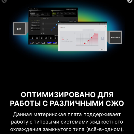
требуется интернет-подключение.
зки
Разгон за 1 секунду!
Ста
ОПТИМИЗИРОВАНО ДЛЯ
ЗАЩИТА ОТ ПЕРЕГРУЗОК ПО
РАБОТЫ С РАЗЛИЧНЫМИ СЖО
ТОКУ
Данная материнская плата поддерживает
На материнских платах MSI реализуется
работу с типовыми системами жидкостного
защита от излишнего тока для всех
охлаждения замкнутого типа (всё-в-одном),
ключевых компонентов, включая USB-порты,