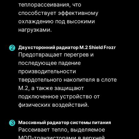
Низкое сопротивление способствует
теплорассеивания, что
эффективной передаче электрического
способствует эффективному
тока.
охлаждению под высокими
Цельные контакты являются более
крепкими, чем полые.
нагрузками.
Подходят для работы с токами
большой силы.
Двухсторонний радиатор M.2 Shield Frozr
Предотвращает перегрев и
EZ M.2 CLIP
последующее падение
производительности
Есть проблемы с заворачиванием винтов?
твердотельного накопителя в слоте
Инновационный зажим MSI EZ M.2 поможет
M.2, а также защищают
вам быстро и легко установить M.2 SSD.
подключенное устройство от
ЦИФРОВАЯ СИСТЕМА
ДВА РАЗЪЕМА ПИТАНИЯ
ТЕХНОЛОГИЯ CORE
физических воздействий.
ПИТАНИЯ
BOOST
8-контактный и 4-контактный
Полностью цифровая система
Продуманная разводка не
разъемы обеспечивают
Массивный радиатор системы питания
питания позволяет с
только помогает реализовать
Рассеивает тепло, выделяемое
достаточную мощность даже
максимальной точностью
поддержку многоядерных
для разогнанного
МОП-транзисторами в верхней