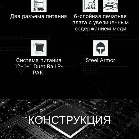
Два разъема питания
Увеличенный
HDMI™ 2.1
6-слойная печатная
Охлаждение M.2
2.5G LAN
радиатор
плата с увеличенным
Shield Frozr
содержанием меди
Wi-Fi 6E
Технология Memory
Разъем для помпы
Радиатор с
Boost
Система питания
термопрокладкой 7
Steel Armor
12+1+1 Duet Rail P-
Вт/мК
PAK.
Lightning Gen 5
КОНСТРУКЦИЯ