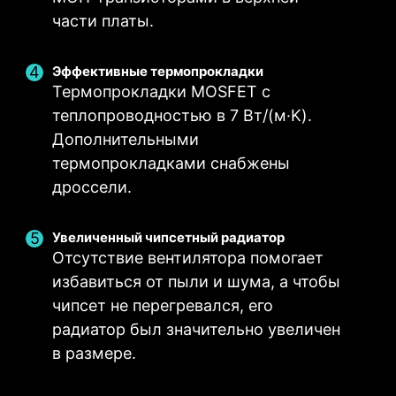
регулировать напряжение
процессоров, но и создает
многоядерного процессора.
части платы.
ИНТЕРФЕЙСНАЯ ПАНЕЛЬ ИЗ
питания процессора.
идеальные условия для их
НЕРЖАВЕЮЩЕЙ СТАЛИ
разгона.
Эффективные термопрокладки
Интерфейсная панель выполнена из
Термопрокладки MOSFET с
устойчивой к коррозии нержавеющей стали.
теплопроводностью в 7 Вт/(м·K).
Она является более долговечной, чем
Дополнительными
УЛУЧШЕННАЯ ПЕЧАТНАЯ
традиционные панели, а также способствует
термопрокладками снабжены
ПЛАТА
устранению статического электричества и
дроссели.
электромагнитных помех.
Печатная плата разработана для большей
пропускной способности и более высокой
Увеличенный чипсетный радиатор
скорости передачи данных, что также
Отсутствие вентилятора помогает
улучшает надёжность передачи сигнала.
избавиться от пыли и шума, а чтобы
чипсет не перегревался, его
радиатор был значительно увеличен
в размере.