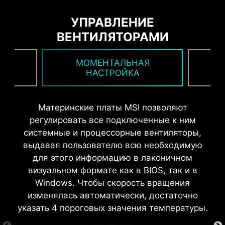
УПРАВЛЕНИЕ
* Изображение служит лишь в целях иллюстрации.
ВЕНТИЛЯТОРАМИ
Точную информацию ищите на страницах
спецификаций.
ИЯ
МОМЕНТАЛЬНАЯ
В
НАСТРОЙКА
СИСТЕМА ЗАЗЕМЛЕНИЯ ДЛЯ
6-слойная печатная плата
Материнские платы MSI позволяют
Увеличенное содержание меди
ФАЗ ПИТАНИЯ
регулировать все подключенные к ним
Для силовых элементов предусмотрена
системные и процессорные вентиляторы,
УТИЛИТА MSI DUI
специальная система заземления,
выдавая пользователю всю необходимую
ЕЩЕ БОЛЬШЕ ИНСТРУМЕНТОВ
подавляющая вызываемые ими
для этого информацию в лаконичном
Подключившись к интернету, утилита MSI DUI
электромагнитные помехи. Также она
визуальном формате как в BIOS, так и в
автоматически проверит компоненты и
помогает в деле охлаждения фаз питания,
Windows. Чтобы скорость вращения
предложит вам установить подходящее
передавая тепло внутрь печатной платы.
изменялась автоматически, достаточно
программное обеспечение.
Подробнее
указать 4 пороговых значения температуры.
*Для работы утилиты Driver Utility Installer