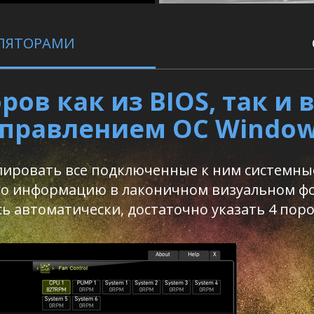
ИЛЯТОРАМИ
ров как из BIOS, так и
правлением ОС Windo
лировать все подключенные к ним системны
о информацию в лаконичном визуальном форм
ь автоматически, достаточно указать 4 пор